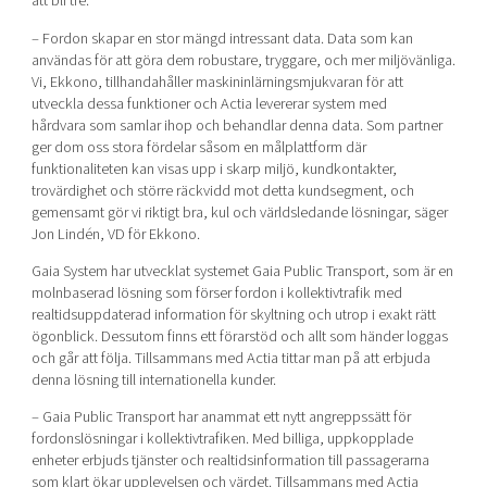
att bli tre.
– Fordon skapar en stor mängd intressant data. Data som kan
användas för att göra dem robustare, tryggare, och mer miljövänliga.
Vi, Ekkono, tillhandahåller maskininlärningsmjukvaran för att
utveckla dessa funktioner och Actia levererar system med
hårdvara som samlar ihop och behandlar denna data. Som partner
ger dom oss stora fördelar såsom en målplattform där
funktionaliteten kan visas upp i skarp miljö, kundkontakter,
trovärdighet och större räckvidd mot detta kundsegment, och
gemensamt gör vi riktigt bra, kul och världsledande lösningar, säger
Jon Lindén, VD för Ekkono.
Gaia System har utvecklat systemet Gaia Public Transport, som är en
molnbaserad lösning som förser fordon i kollektivtrafik med
realtidsuppdaterad information för skyltning och utrop i exakt rätt
ögonblick. Dessutom finns ett förarstöd och allt som händer loggas
och går att följa. Tillsammans med Actia tittar man på att erbjuda
denna lösning till internationella kunder.
– Gaia Public Transport har anammat ett nytt angreppssätt för
fordonslösningar i kollektivtrafiken. Med billiga, uppkopplade
enheter erbjuds tjänster och realtidsinformation till passagerarna
som klart ökar upplevelsen och värdet. Tillsammans med Actia