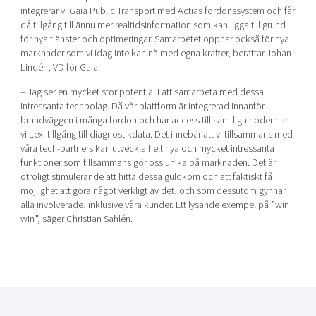
integrerar vi Gaia Public Transport med Actias fordonssystem och får
då tillgång till ännu mer realtidsinformation som kan ligga till grund
för nya tjänster och optimeringar. Samarbetet öppnar också för nya
marknader som vi idag inte kan nå med egna krafter, berättar Johan
Lindén, VD för Gaia.
– Jag ser en mycket stor potential i att samarbeta med dessa
intressanta techbolag. Då vår plattform är integrerad innanför
brandväggen i många fordon och har access till samtliga noder har
vi t.ex. tillgång till diagnostikdata. Det innebär att vi tillsammans med
våra tech-partners kan utveckla helt nya och mycket intressanta
funktioner som tillsammans gör oss unika på marknaden. Det är
otroligt stimulerande att hitta dessa guldkorn och att faktiskt få
möjlighet att göra något verkligt av det, och som dessutom gynnar
alla involverade, inklusive våra kunder. Ett lysande exempel på ”win
win”, säger Christian Sahlén.