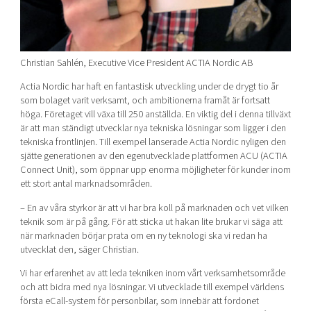
Christian Sahlén, Executive Vice President ACTIA Nordic AB
Actia Nordic har haft en fantastisk utveckling under de drygt tio år
som bolaget varit verksamt, och ambitionerna framåt är fortsatt
höga. Företaget vill växa till 250 anställda. En viktig del i denna tillväxt
är att man ständigt utvecklar nya tekniska lösningar som ligger i den
tekniska frontlinjen. Till exempel lanserade Actia Nordic nyligen den
sjätte generationen av den egenutvecklade plattformen ACU (ACTIA
Connect Unit), som öppnar upp enorma möjligheter för kunder inom
ett stort antal marknadsområden.
– En av våra styrkor är att vi har bra koll på marknaden och vet vilken
teknik som är på gång. För att sticka ut hakan lite brukar vi säga att
när marknaden börjar prata om en ny teknologi ska vi redan ha
utvecklat den, säger Christian.
Vi har erfarenhet av att leda tekniken inom vårt verksamhetsområde
och att bidra med nya lösningar. Vi utvecklade till exempel världens
första eCall-system för personbilar, som innebär att fordonet