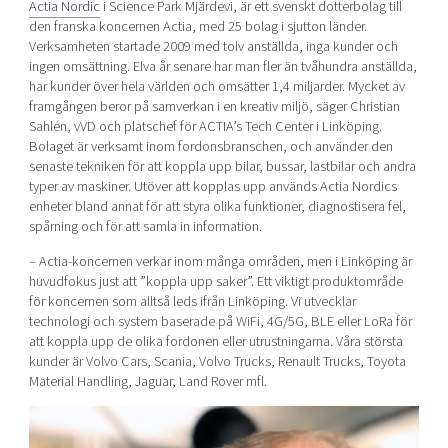
Actia Nordic
i Science Park Mjärdevi, är ett svenskt dotterbolag till
den franska koncernen Actia, med 25 bolag i sjutton länder.
Verksamheten startade 2009 med tolv anställda, inga kunder och
ingen omsättning. Elva år senare har man fler än tvåhundra anställda,
har kunder över hela världen och omsätter 1,4 miljarder. Mycket av
framgången beror på samverkan i en kreativ miljö, säger Christian
Sahlén, vVD och platschef för ACTIA’s Tech Center i Linköping.
Bolaget är verksamt inom fordonsbranschen, och använder den
senaste tekniken för att koppla upp bilar, bussar, lastbilar och andra
typer av maskiner. Utöver att kopplas upp används Actia Nordics
enheter bland annat för att styra olika funktioner, diagnostisera fel,
spårning och för att samla in information.
– Actia-koncernen verkar inom många områden, men i Linköping är
huvudfokus just att ”koppla upp saker”. Ett viktigt produktområde
för koncernen som alltså leds ifrån Linköping. Vi utvecklar
technologi och system baserade på WiFi, 4G/5G, BLE eller LoRa för
att koppla upp de olika fordonen eller utrustningarna. Våra största
kunder är Volvo Cars, Scania, Volvo Trucks, Renault Trucks, Toyota
Material Handling, Jaguar, Land Rover mfl.