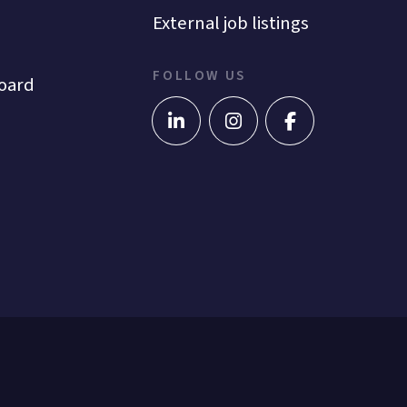
External job listings
FOLLOW US
oard