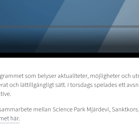
rogrammet som belyser aktualiteter, möjligheter och u
erat och lättillgängligt sätt. I torsdags spelades ett avs
tive.
tt sammarbete mellan Science Park Mjärdevi, Sanktkors,
met här.