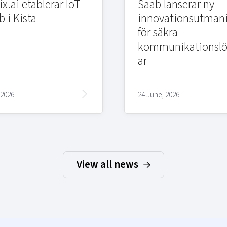
x.ai etablerar IoT-
Saab lanserar ny
b i Kista
innovationsutman
för säkra
kommunikationslö
ar
 2026
24 June, 2026
View all news