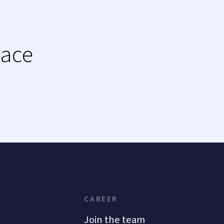
lace
CAREER
Join the team