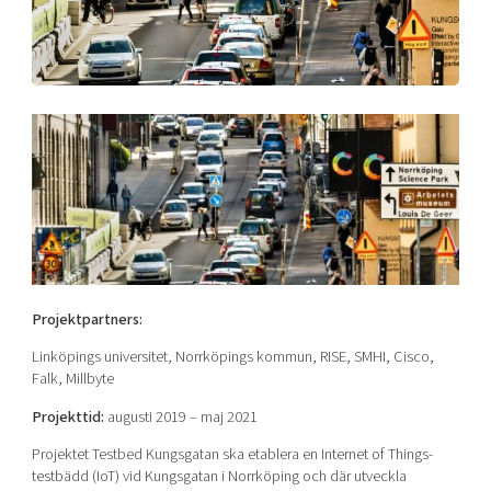
Shaping cities and regions
Our community of companies
Upscaling
Projects
Today's lunch in Mjärdevi
Talent & skills
Publications
Startup & industry collaboration
Bright East
Project toolbox
Offers to boost your business
East Sweden Tech Women
Reversed mentorship
Our clusters
Funding opportunities
Current offers and activities
Reach out to us
Projektpartners:
Locations
Linköpings universitet, Norrköpings kommun, RISE, SMHI, Cisco,
Falk, Millbyte
Projekttid:
augusti 2019 – maj 2021
Projektet Testbed Kungsgatan ska etablera en Internet of Things-
testbädd (IoT) vid Kungsgatan i Norrköping och där utveckla