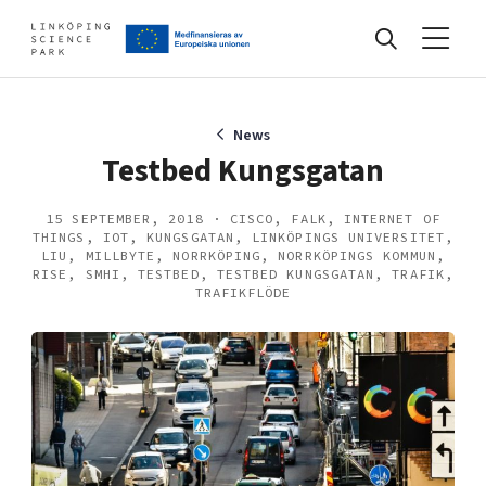
Events
News
Testbed Kungsgatan
Find your network
15 SEPTEMBER, 2018 · CISCO, FALK, INTERNET OF
THINGS, IOT, KUNGSGATAN, LINKÖPINGS UNIVERSITET,
LIU, MILLBYTE, NORRKÖPING, NORRKÖPINGS KOMMUN,
RISE, SMHI, TESTBED, TESTBED KUNGSGATAN, TRAFIK,
Develop your company
TRAFIKFLÖDE
Artificial intelligence
Cybersecurity
About
Internet of Things
Upgrade your skills & master new ones
Manufacturing industries
Global talent
Visual technologies
Our story, mission & vision
40 years anniversary
Tech startups