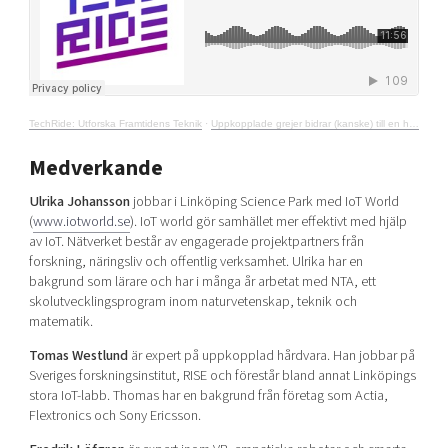
TechRide: Utforska Framtidens Teknik
·
Uppkopplade grejer bidrar (kanske) till en hållbar värld
Medverkande
Ulrika Johansson
jobbar i Linköping Science Park med IoT World
(
www.iotworld.se
). IoT world gör samhället mer effektivt med hjälp
av IoT. Nätverket består av engagerade projektpartners från
forskning, näringsliv och offentlig verksamhet. Ulrika har en
bakgrund som lärare och har i många år arbetat med NTA, ett
skolutvecklingsprogram inom naturvetenskap, teknik och
matematik.
Tomas Westlund
är expert på uppkopplad hårdvara. Han jobbar på
Sveriges forskningsinstitut, RISE och förestår bland annat Linköpings
stora IoT-labb. Thomas har en bakgrund från företag som Actia,
Flextronics och Sony Ericsson.