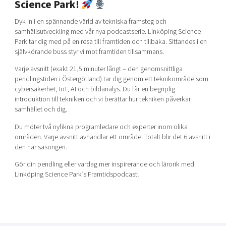
Science Park!
Dyk in i en spännande värld av tekniska framsteg och
samhällsutveckling med vår nya podcastserie. Linköping Science
Park tar dig med på en resa till framtiden och tillbaka. Sittandes i en
självkörande buss styr vi mot framtiden tillsammans.
Varje avsnitt (exakt 21,5 minuter långt – den genomsnittliga
pendlingstiden i Östergötland) tar dig genom ett teknikområde som
cybersäkerhet, IoT, AI och bildanalys. Du får en begriplig
introduktion till tekniken och vi berättar hur tekniken påverkar
samhället och dig.
Du möter två nyfikna programledare och experter inom olika
områden. Varje avsnitt avhandlar ett område. Totalt blir det 6 avsnitt i
den här säsongen.
Gör din pendling eller vardag mer inspirerande och lärorik med
Linköping Science Park’s Framtidspodcast!