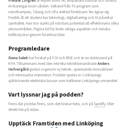
Fredrik Löfgren
är expert inom VR, empatiska robotar och smarta
AI-lösningar inom vården. Välkänd från TV-program som
robotkampen, Talang och ofta anlitad föreläsare. Nu ägnar sig
Fredrik åt att studera hur teknologi, digitalisering och AI påverkar
samhället. Han tror starkt på robotars potential att effektivisera olika
yrkesområden, frigöra tid för livets viktiga aspekter och minska
trafikolyckor genom förarlösa bilar.
Programledare
Diana Saleh
har forskat på FOI och RISE och är nu doktorand på
KTH. Tillsammans med den inte lika teknikbevandrade
Anders
Hofvergård
guidas vi genom ny teknik, spännande innovationer
och intressanta människor. Podden spelas in i Linköpings
självkörande elektriska bussar som trafikerar Linköpings universitet.
Vart lyssnar jag på podden?
Finns där poddar finns, som det brukar heta, och på
Spotify
. Eller
direkt här på sidan.
Upptäck Framtiden med Linköping