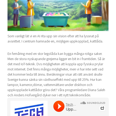
Shaping cities and regions
Our community of companies
Upscaling
Projects
Today's lunch in Mjärdevi
Talent & skills
Publications
Startup & industry collaboration
Bright East
Project toolbox
Offers to boost your business
East Sweden Tech Women
Som vanligt lät vi en AI rita upp sin vision efter att ha lyssnat på
Reversed mentorship
avsnittet. I centrum hamnade en, möjligen uppkopplad, kattlåda.
Our clusters
Funding opportunities
En femåring med en stor legolåda kan bygga många roliga saker.
Men de stora nyskapande grejerna ligger en bit in i framtiden. Så är
Current offers and activities
det med IoT-teknik. Dvs möjligheten att koppla upp fysiska prylar
Reach out to us
mot internet. Det finns många möjligheter, men vi har inte sett vad
det kommer leda till ännu. Beräkningar visar att rätt använt skulle
Locations
Sverige kunna sänka sin växthuseffekt med upp till 25%. Hur kan
lampor, kameror,dörrar, vattenmättare under diskhon och
uppkopplade kattlådor göra det? Våra programledare Diana Saleh
och Anders Hofvergård dyker ner i ett nytt teknikområde.