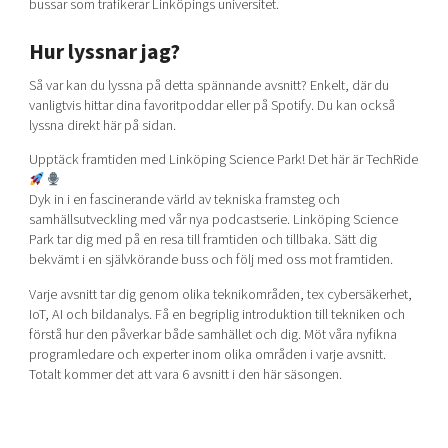
bussar som trafikerar Linköpings universitet.
Hur lyssnar jag?
Så var kan du lyssna på detta spännande avsnitt? Enkelt, där du
vanligtvis hittar dina favoritpoddar eller på Spotify. Du kan också
lyssna direkt här på sidan.
Upptäck framtiden med Linköping Science Park! Det här är TechRide
Dyk in i en fascinerande värld av tekniska framsteg och
samhällsutveckling med vår nya podcastserie. Linköping Science
Park tar dig med på en resa till framtiden och tillbaka. Sätt dig
bekvämt i en självkörande buss och följ med oss mot framtiden.
Varje avsnitt tar dig genom olika teknikområden, tex cybersäkerhet,
IoT, AI och bildanalys. Få en begriplig introduktion till tekniken och
förstå hur den påverkar både samhället och dig. Möt våra nyfikna
programledare och experter inom olika områden i varje avsnitt.
Totalt kommer det att vara 6 avsnitt i den här säsongen.