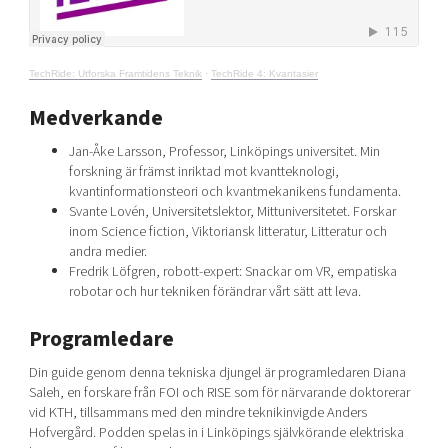
TechRide: Utforska Framtidens Teknik
·
TechRide 4: Kvantasier
Medverkande
Jan-Åke Larsson, Professor, Linköpings universitet. Min
forskning är främst inriktad mot kvantteknologi,
kvantinformationsteori och kvantmekanikens fundamenta.
Svante Lovén, Universitetslektor, Mittuniversitetet. Forskar
inom Science fiction, Viktoriansk litteratur, Litteratur och
andra medier.
Fredrik Löfgren, robott-expert: Snackar om VR, empatiska
robotar och hur tekniken förändrar vårt sätt att leva.
Programledare
Din guide genom denna tekniska djungel är programledaren Diana
Saleh, en forskare från FOI och RISE som för närvarande doktorerar
vid KTH, tillsammans med den mindre teknikinvigde Anders
Hofvergård. Podden spelas in i Linköpings självkörande elektriska