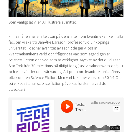
Shaping cities and regions
Our community of companies
Upscaling
Projects
Today's lunch in Mjärdevi
Talent & skills
Publications
Som vanligt lät vi en AI illustrera avsnittet.
Startup & industry collaboration
Bright East
Project toolbox
Offers to boost your business
Finns månen när vi inte tittar på den? Inte inom kvantmekaniken i alla
East Sweden Tech Women
fall, om vi ska tro Jan-Åke Larsson, professor vid Linköpings
Reversed mentorship
universitet. I det här avsnittet av TechRide ger vi oss in
kvantmekanikens värld och frågor oss vad som egentligen är
Our clusters
Funding opportunities
Science Fiction och vad som är verklighet. Mycket av det du du ser i
Star Trek från 70-talet finns på riktigt idag (fast vi sakner warp-drift…)
Current offers and activities
och vi använder det i vår vardag. Att prata om kvantmekanik känns
ofta som ren Science Fiction. Men vart befinner vi oss om 30 år? Och
Reach out to us
på vilket sätt har science fiction påverkat forskarna vad de
Locations
utvecklar?