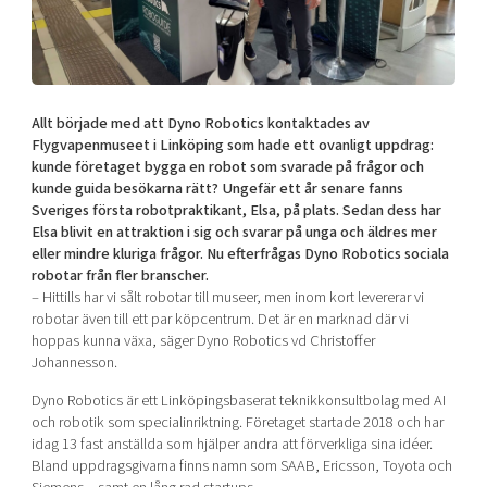
Shaping cities and regions
Our community of companies
Upscaling
Projects
Today's lunch in Mjärdevi
Talent & skills
Publications
Startup & industry collaboration
Bright East
Project toolbox
Offers to boost your business
Allt började med att Dyno Robotics kontaktades av
East Sweden Tech Women
Flygvapenmuseet i Linköping som hade ett ovanligt uppdrag:
kunde företaget bygga en robot som svarade på frågor och
Reversed mentorship
kunde guida besökarna rätt? Ungefär ett år senare fanns
Our clusters
Funding opportunities
Sveriges första robotpraktikant, Elsa, på plats. Sedan dess har
Elsa blivit en attraktion i sig och svarar på unga och äldres mer
eller mindre kluriga frågor. Nu efterfrågas Dyno Robotics sociala
Current offers and activities
robotar från fler branscher.
Reach out to us
– Hittills har vi sålt robotar till museer, men inom kort levererar vi
robotar även till ett par köpcentrum. Det är en marknad där vi
Locations
hoppas kunna växa, säger Dyno Robotics vd Christoffer
Johannesson.
Dyno Robotics är ett Linköpingsbaserat teknikkonsultbolag med AI
och robotik som specialinriktning. Företaget startade 2018 och har
idag 13 fast anställda som hjälper andra att förverkliga sina idéer.
Bland uppdragsgivarna finns namn som SAAB, Ericsson, Toyota och