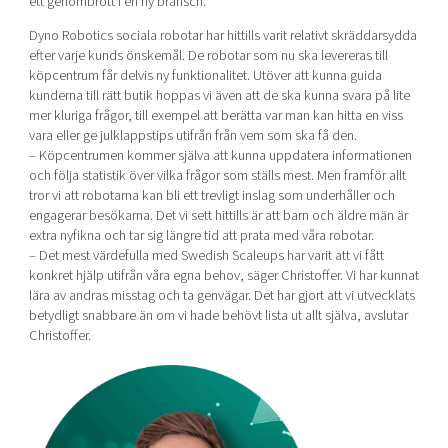
ett genombrott i en ny bransch.
Dyno Robotics sociala robotar har hittills varit relativt skräddarsydda
efter varje kunds önskemål. De robotar som nu ska levereras till
köpcentrum får delvis ny funktionalitet. Utöver att kunna guida
kunderna till rätt butik hoppas vi även att de ska kunna svara på lite
mer kluriga frågor, till exempel att berätta var man kan hitta en viss
vara eller ge julklappstips utifrån från vem som ska få den.
– Köpcentrumen kommer själva att kunna uppdatera informationen
och följa statistik över vilka frågor som ställs mest. Men framför allt
tror vi att robotarna kan bli ett trevligt inslag som underhåller och
engagerar besökarna. Det vi sett hittills är att barn och äldre män är
extra nyfikna och tar sig längre tid att prata med våra robotar.
– Det mest värdefulla med Swedish Scaleups har varit att vi fått
konkret hjälp utifrån våra egna behov, säger Christoffer. Vi har kunnat
lära av andras misstag och ta genvägar. Det har gjort att vi utvecklats
betydligt snabbare än om vi hade behövt lista ut allt själva, avslutar
Christoffer.