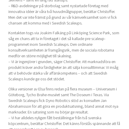
Siemens – samt en lång rad startups.
– R&D-avdelningar på storbolag samt nystartade företag med
innovativa idéer är våra två huvudmålgrupper, berättar Christoffer.
Men det var inte främst på grund av vår kärnverksamhet som vi fick
chansen att komma med i Swedish Scaleups.
Kontakten togs via Joakim Falkäng på Linköping Science Park, som
såg en chans att ta in företaget i det så kallade pre scaleup-
programmet inom Swedish Scaleups. Den ordinarie
konsultverksamheten är framgångsrik, men de sociala robotarna
medför en större möjlighet till skalning.
– Vi är ingenjörer i grunden, säger Christoffer. Att marknadsföra en
produkt kräver andra färdigheter än att sälja konsulttimmar. Vi insåg
att vi behövde stärka vår affärskompetens – och att Swedish
Scaleups kunde ge oss det stödet.
Olika versioner av Elsa finns redan på flera museum – Universeum i
Göteborg, Tycho Brahe-muséet samt The Doseum i Texas. Via
Swedish Scaleups fick Dyno Robotics stöd av konsulten Jan
Abrahamsson för att göra en produktsatsning, bland annat mot nya
marknader. En satsning som nu börjar ge resultat.
– Vi har alldeles nyligen fått beställningar från två svenska
köpcentrum, berättar Christoffer. Det känns förstås spännande att få