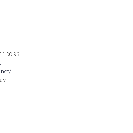
21 00 96
t
.net/
way