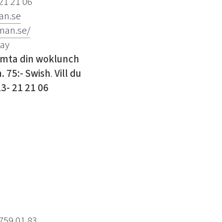
21 21 06
an.se
man.se/
way
ämta din woklunch
. 75:- Swish
.
Vill du
3- 21 21 06
759 01 83