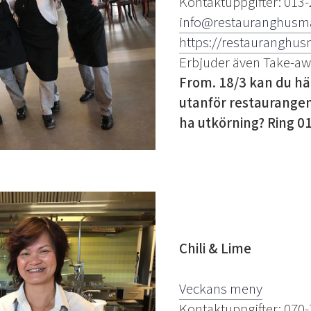
Kontaktuppgifter: 013-
info@restauranghusm
https://restauranghus
Erbjuder även Take-a
From. 18/3 kan du h
utanför restaurangen
ha utkörning? Ring 01
Chili & Lime
Veckans meny
Kontaktuppgifter: 070-