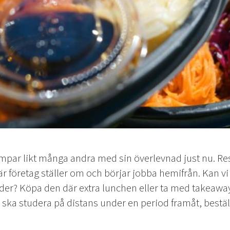
mpar likt många andra med sin överlevnad just nu. R
r företag ställer om och börjar jobba hemifrån. Kan vi
der? Köpa den där extra lunchen eller ta med takeaw
a studera på distans under en period framåt, beställ