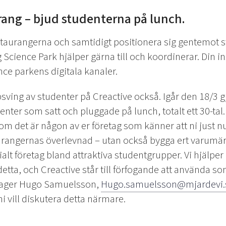
rang – bjud studenterna på lunch.
restaurangerna och samtidigt positionera sig gentemot s
g Science Park hjälper gärna till och koordinerar. Din 
e parkens digitala kanaler.
uppsving av studenter på Creactive också. Igår den 18/3 
nter som satt och pluggade på lunch, totalt ett 30-tal. 
m det är någon av er företag som känner att ni just nu 
taurangernas överlevnad – utan också bygga ert varumä
lt företag bland attraktiva studentgrupper. Vi hjälper 
etta, och Creactive står till förfogande att använda so
nager Hugo Samuelsson,
Hugo.samuelsson@mjardevi.
i vill diskutera detta närmare.