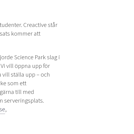
tudenter. Creactive står
insats kommer att
gjorde Science Park slag i
Vi vill öppna upp för
vill ställa upp – och
rke som ett
gärna till med
m serveringsplats.
se
,