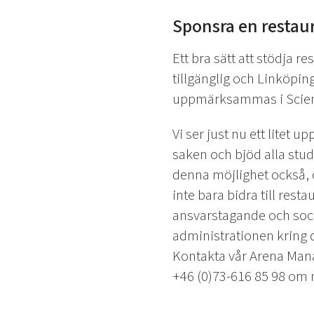
Sponsra en restau
Ett bra sätt att stödja 
tillgänglig och Linköpin
uppmärksammas i Scienc
Vi ser just nu ett litet 
saken och bjöd alla stude
denna möjlighet också, o
inte bara bidra till res
ansvarstagande och socia
administrationen kring d
Kontakta vår Arena Ma
+46 (0)73-616 85 98 om n