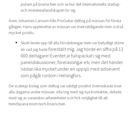
pulsen på branschen och se hur det internationella startup-
och investerarlandskapet rör sig.
Även Johannes Larsson från ProGuitar deltog på mässan för första
gången. Hans upplevelse av mässan var överväldigande men också
mycket positiv.
Slush levde upp till alla förväntningar men var betydligt större
föreställt mig. Jag hörde en siffra på 13
än vad jag hade
000 deltagare! Eventet är fullspäckat i sig
med
paneldiskussioner, föreläsningar etc men det händer
nästan lika mycket
under en uppsjö med sidoevent
som pågår runtom i Helsingfors.
De scaleup-bolag som deltog var väldigt positivt överraskade över
alla dagarna under mässan. Alla tog med sig nya kontakter, delade
med sig av varandras erfarenheter och fick möjlighet till att
trendspana inom tech-branschen.