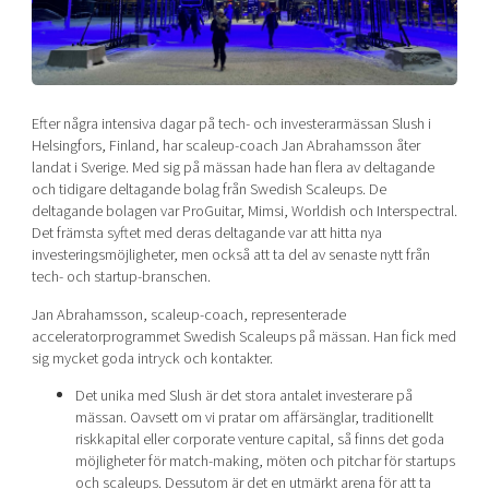
Shaping cities and regions
Our community of companies
Upscaling
Projects
Today's lunch in Mjärdevi
Talent & skills
Publications
Startup & industry collaboration
Bright East
Project toolbox
Offers to boost your business
Efter några intensiva dagar på tech- och investerarmässan Slush i
East Sweden Tech Women
Helsingfors, Finland, har scaleup-coach Jan Abrahamsson åter
landat i Sverige. Med sig på mässan hade han flera av deltagande
Reversed mentorship
och tidigare deltagande bolag från Swedish Scaleups. De
Our clusters
Funding opportunities
deltagande bolagen var ProGuitar, Mimsi, Worldish och Interspectral.
Det främsta syftet med deras deltagande var att hitta nya
investeringsmöjligheter, men också att ta del av senaste nytt från
Current offers and activities
tech- och startup-branschen.
Reach out to us
Jan Abrahamsson, scaleup-coach, representerade
Locations
acceleratorprogrammet Swedish Scaleups på mässan. Han fick med
sig mycket goda intryck och kontakter.
Det unika med Slush är det stora antalet investerare på
mässan. Oavsett om vi pratar om affärsänglar, traditionellt
riskkapital eller corporate venture capital, så finns det goda
möjligheter för match-making, möten och pitchar för startups
och scaleups. Dessutom är det en utmärkt arena för att ta