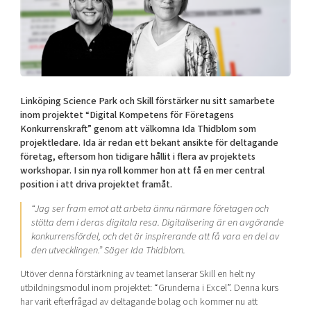
Shaping cities and regions
Our community of companies
Upscaling
Projects
Today's lunch in Mjärdevi
Talent & skills
Publications
Startup & industry collaboration
Bright East
Project toolbox
Offers to boost your business
East Sweden Tech Women
Linköping Science Park och Skill förstärker nu sitt samarbete
Reversed mentorship
inom projektet “Digital Kompetens för Företagens
Our clusters
Konkurrenskraft” genom att välkomna Ida Thidblom som
Funding opportunities
projektledare. Ida är redan ett bekant ansikte för deltagande
företag, eftersom hon tidigare hållit i flera av projektets
Current offers and activities
workshopar. I sin nya roll kommer hon att få en mer central
position i att driva projektet framåt.
Reach out to us
Locations
“Jag ser fram emot att arbeta ännu närmare företagen och
stötta dem i deras digitala resa. Digitalisering är en avgörande
konkurrensfördel, och det är inspirerande att få vara en del av
den utvecklingen.” Säger Ida Thidblom.
Utöver denna förstärkning av teamet lanserar Skill en helt ny
utbildningsmodul inom projektet: “Grunderna i Excel”. Denna kurs
har varit efterfrågad av deltagande bolag och kommer nu att