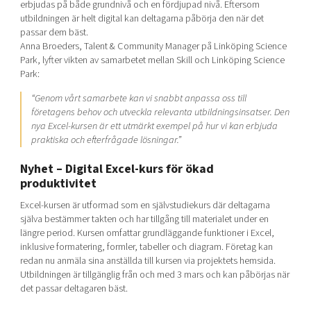
erbjudas på både grundnivå och en fördjupad nivå. Eftersom
utbildningen är helt digital kan deltagarna påbörja den när det
passar dem bäst.
Anna Broeders, Talent & Community Manager på Linköping Science
Park, lyfter vikten av samarbetet mellan Skill och Linköping Science
Park:
“Genom vårt samarbete kan vi snabbt anpassa oss till
företagens behov och utveckla relevanta utbildningsinsatser. Den
nya Excel-kursen är ett utmärkt exempel på hur vi kan erbjuda
praktiska och efterfrågade lösningar.”
Nyhet – Digital Excel-kurs för ökad
produktivitet
Excel-kursen är utformad som en självstudiekurs där deltagarna
själva bestämmer takten och har tillgång till materialet under en
längre period. Kursen omfattar grundläggande funktioner i Excel,
inklusive formatering, formler, tabeller och diagram. Företag kan
redan nu anmäla sina anställda till kursen via projektets hemsida.
Utbildningen är tillgänglig från och med 3 mars och kan påbörjas när
det passar deltagaren bäst.