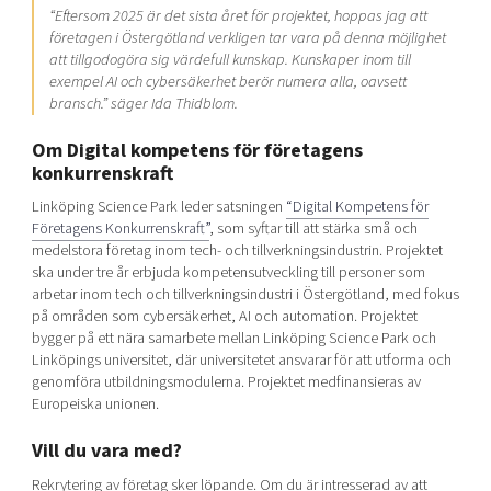
“Eftersom 2025 är det sista året för projektet, hoppas jag att
företagen i Östergötland verkligen tar vara på denna möjlighet
att tillgodogöra sig värdefull kunskap. Kunskaper inom till
exempel AI och cybersäkerhet berör numera alla, oavsett
bransch.” säger Ida Thidblom.
Om Digital kompetens för företagens
konkurrenskraft
Linköping Science Park leder satsningen
“Digital Kompetens för
Företagens Konkurrenskraft”
, som syftar till att stärka små och
medelstora företag inom tech- och tillverkningsindustrin. Projektet
ska under tre år erbjuda kompetensutveckling till personer som
arbetar inom tech och tillverkningsindustri i Östergötland, med fokus
på områden som cybersäkerhet, AI och automation. Projektet
bygger på ett nära samarbete mellan Linköping Science Park och
Linköpings universitet, där universitetet ansvarar för att utforma och
genomföra utbildningsmodulerna. Projektet medfinansieras av
Europeiska unionen.
Vill du vara med?
Rekrytering av företag sker löpande. Om du är intresserad av att