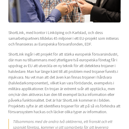
Shaping cities and regions
Our community of companies
Upscaling
Projects
Today's lunch in Mjärdevi
Talent & skills
Publications
Startup & industry collaboration
Bright East
Project toolbox
Offers to boost your business
ShortLink, med kontor i Linköping och Karlstad, och dess
East Sweden Tech Women
samarbetspartners tilldelas 45 miljoner i ett EU-projekt som initieras
och finansieras av Europeiska försvarsfonden, EDF.
Reversed mentorship
Our clusters
ShortLink ingår i ett projekt för att stärka europeisk försvarsindustri,
Funding opportunities
där man nu tillsammans med ytterligare två europeiska företag får i
uppdrag av EU att utveckla en ny teknik för att detektera trojaner i
Current offers and activities
halvledare. Man har länge känt till att problem med trojaner funnits i
Reach out to us
mjukvara. Nu vet man att det även kan finnas trojaner i hårdvara
(halvledarkomponenter), vilket kan vara förödande, exempelvis i
Locations
militära applikationer. En trojan är extremt svår att upptäcka, men
om/när den aktiveras kan den till exempel läcka information eller
påverka funktionalitet. Det är här ShortLink kommer in i bilden.
Projektets syfte är att identifiera trojaner för att på så vis förhindra att
försvarssystem hackas och läcker olika typer av information.
Tillsammans med de andra två aktörerna, ett franskt och ett
spanskt företag, kommer vi att samarbeta för att leverera