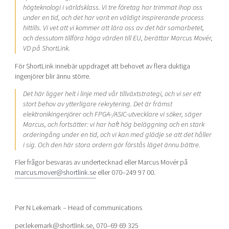
högteknologi i världsklass. Vi tre företag har trimmat ihop oss
under en tid, och det har varit en väldigt inspirerande process
hittills. Vi vet att vi kommer att lära oss av det här samarbetet,
och dessutom tillföra höga värden till EU, berättar Marcus Movér,
VD på ShortLink.
För ShortLink innebär uppdraget att behovet av flera duktiga
ingenjörer blir ännu större.
Det här ligger helt i linje med vår tillväxtstrategi, och vi ser ett
stort behov av ytterligare rekrytering. Det är främst
elektronikingenjörer och FPGA-/ASIC-utvecklare vi söker, säger
Marcus, och fortsätter: vi har haft hög beläggning och en stark
orderingång under en tid, och vi kan med glädje se att det håller
i sig. Och den här stora ordern gör förstås läget ännu bättre.
Fler frågor besvaras av undertecknad eller Marcus Movér på
marcus.mover@shortlink.se
eller 070–249 97 00.
Per N Lekemark – Head of communications
per.lekemark@shortlink.se, 070–69 69 325