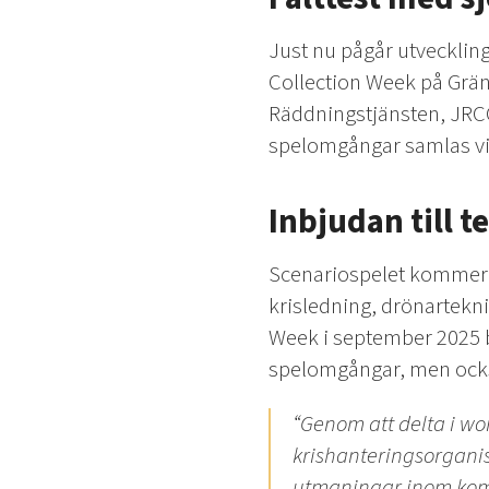
Just nu pågår utvecklin
Collection Week på Gräns
Räddningstjänsten, JRC
spelomgångar samlas vikt
Inbjudan till t
Scenariospelet kommer ä
krisledning, drönartekn
Week i september 2025 bj
spelomgångar, men också 
“Genom att delta i wo
krishanteringsorganisa
utmaningar inom komm