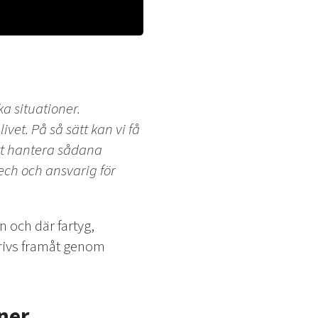
a situationer.
ivet. På så sätt kan vi få
att hantera sådana
ech och ansvarig för
 och där fartyg,
drivs framåt genom
ner