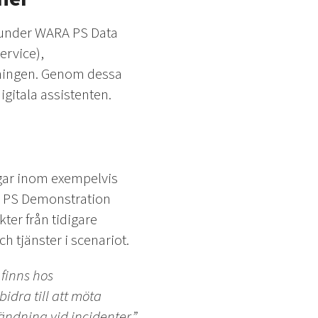
s under WARA PS Data
ervice),
kningen. Genom dessa
gitala assistenten.
gar inom exempelvis
A PS Demonstration
ter från tidigare
h tjänster i scenariot.
 finns hos
idra till att möta
ndning vid incidenter,”