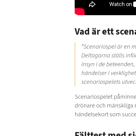
Vad är ett scen
“Scenariospel är en me
Deltagarna ställs inför
insyn i de beteenden,
händelser i verklighe
scenariospelets utvec
Scenariospelet påminner 
drönare och mänskliga re
händelsekort som succes
Fälttest med s