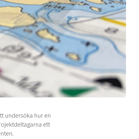
 att undersöka hur en
rojektdeltagarna ett
enten.