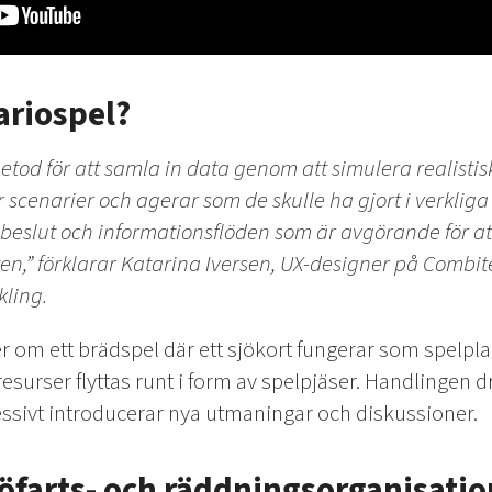
ariospel?
tod för att samla in data genom att simulera realistisk
 scenarier och agerar som de skulle ha gjort i verkliga l
 beslut och informationsflöden som är avgörande för 
ten,” förklarar Katarina Iversen, UX-designer på Combit
kling.
om ett brädspel där ett sjökort fungerar som spelplan
surser flyttas runt i form av spelpjäser. Handlingen 
sivt introducerar nya utmaningar och diskussioner.
jöfarts- och räddningsorganisatio