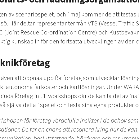
gen av scenariospelet, och i maj kommer de att testa
ö. Här deltar representanter från VTS (Vessel Traffic S
C (Joint Rescue Co-ordination Centre) och Kustbeva
ig kunskap in för den fortsatta utvecklingen av den di
eknikföretag
ven att öppnas upp för företag som utvecklar lösnin
ik, autonoma farkoster och kartlösningar. Under WAR
uds företag in till workshops där de kan ta del av insik
själva delta i spelet och testa sina egna produkter oc
rkshopen får företag värdefulla insikter i de behov som
tioner. De får en chans att resonera kring hur de kan b
unikation, beslutsfattande, hårdvara och resursanvä