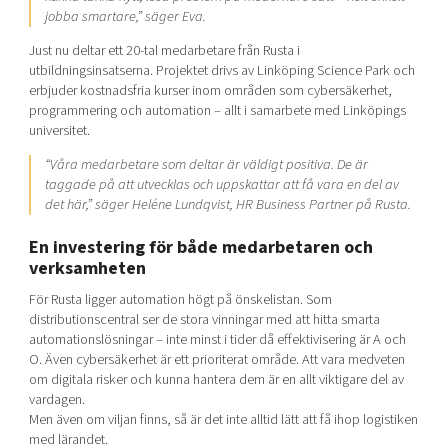
jobba smartare,” säger Eva.
Just nu deltar ett 20-tal medarbetare från Rusta i
utbildningsinsatserna. Projektet drivs av Linköping Science Park och
erbjuder kostnadsfria kurser inom områden som cybersäkerhet,
programmering och automation – allt i samarbete med Linköpings
universitet.
“Våra medarbetare som deltar är väldigt positiva. De är
taggade på att utvecklas och uppskattar att få vara en del av
det här,” säger Heléne Lundqvist, HR Business Partner på Rusta.
En investering för både medarbetaren och
verksamheten
För Rusta ligger automation högt på önskelistan. Som
distributionscentral ser de stora vinningar med att hitta smarta
automationslösningar – inte minst i tider då effektivisering är A och
O. Även cybersäkerhet är ett prioriterat område. Att vara medveten
om digitala risker och kunna hantera dem är en allt viktigare del av
vardagen.
Men även om viljan finns, så är det inte alltid lätt att få ihop logistiken
med lärandet.