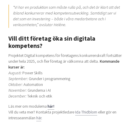
“Vi har en produktion som måste rulla på, och det är klart att det
ibland konkurrerar med kompetensutveckling. Samtidigt ser vi
det som en investering – både i våra medarbetare och i
verksamheten,” avslutar Heléne.
Vill ditt företag öka sin digitala
kompetens?
Projektet Digital kompetens för företagens konkurrenskraft fortsätter
under hela 2025, och fler företag är välkomna att delta.
Kommande
kurser är:
Augusti:
Power Skills
September
: Grunder i programmering
Oktober:
Automation
November:
Grunderna i AI
December:
Teknik och etik
Läs mer om modulerna
här!
Vill du veta mer? Kontakta projektledare
Ida Thidblom
eller gör en
intresseanmälan
här
.