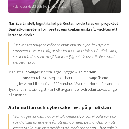
Shaping cities and regions
Our community of companies
Upscaling
Heléne Lundqvist och Eva Lindell, Rusta.
Projects
Today's lunch in Mjärdevi
Talent & skills
Publications
När Eva Lindell, logistikchef på Rusta, hörde talas om projektet
Startup & industry collaboration
Bright East
Digital kompetens för företagens konkurrenskraft, väcktes ett
Project toolbox
Offers to boost your business
intresse direkt.
East Sweden Tech Women
Reversed mentorship
“Det var via tidigare kollegor inom industrin jag fick nys om
satsningen. Vi är en lågpriskedja med stort fokus på effektivitet,
Our clusters
Funding opportunities
så det kändes som en självklar möjlighet för oss att utvecklas,”
berättar Eva.
Current offers and activities
Med ett av Sveriges största lager i ryggen – en modern
Reach out to us
distributionscentral i Norrköping – hanterar Rusta varje år enorma
mängder varor till sina över 200 varuhus i Sverige, Norge, Finland och
Locations
Tyskland. Effektiv logistik är helt avgörande, och teknikutvecklingen
går snabbt.
Automation och cybersäkerhet på priolistan
“Som lagerverksamhet är vi teknikintensiva, och vi behöver öka
vår digitala kompetens för att hänga med. Det handlar om att
kunna tänka nytt, lösa problem på modernare sätt – helt enkelt