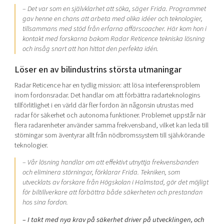
– Det var som en självklarhet att söka, säger Frida. Programmet
gav henne en chans att arbeta med olika idéer och teknologier,
tillsammans med stöd från erfarna affärscoacher. Här kom hon i
kontakt med forskarna bakom Radar Reticence tekniska lösning
och insåg snart att hon hittat den perfekta idén.
Löser en av bilindustrins största utmaningar
Radar Reticence har en tydlig mission: att lösa interferensproblem
inom fordonsradar. Det handlar om att förbättra radarteknologins
tillförlitlighet i en värld där fler fordon än någonsin utrustas med
radar för säkerhet och autonoma funktioner. Problemet uppstår när
flera radarenheter använder samma frekvensband, vilket kan leda till
störningar som äventyrar allt från nödbromssystem till självkörande
teknologier.
– Vår lösning handlar om att effektivt utnyttja frekvensbanden
och eliminera störningar, förklarar Frida. Tekniken, som
utvecklats av forskare från Högskolan i Halmstad, gör det möjligt
för biltillverkare att förbättra både säkerheten och prestandan
hos sina fordon.
– I takt med nya krav på säkerhet driver på utvecklingen, och