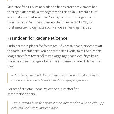
Med stöd från LEAD:s nätverk och finansiärer som Vinnova har
företaget kunnat hålla ett högt tempo i sin teknikutveckling. Ett
exempel är samarbetet med Nira Dynamics och Högskolan i
Halmstad i det Vinnova-finansierade projektet
SCARCE
, där
företagets teknologi testas och valideras i verkliga miljöer.
Framtiden för Radar Reticence
Frida har stora planer för företaget. På kort sikt handlar det om att
fortsätta utveckla tekniken och testa den i verkliga miljöer. Redan
idag genomförs tester på testanläggningar, men det långsiktiga
målet är att se företagets lösningar implementerade i bilar världen
över.
– Jag ser en framtid där vår teknologi blir en självklar del av
autonoma fordon och säkerhetslösningar, säger hon.
För att nå dit letar Radar Reticence aktivt efter fler
samarbetspartners.
– Vi vill gärna hitta fler projekt med aktörer där vi kan skala upp
och visa vad vår teknik kan göra.