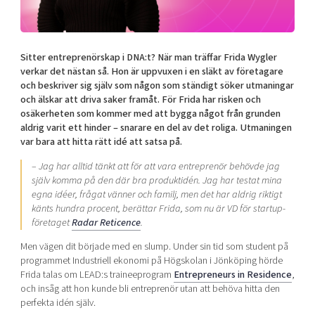
Shaping cities and regions
Our community of companies
Upscaling
Projects
Today's lunch in Mjärdevi
Talent & skills
Publications
Sitter entreprenörskap i DNA:t? När man träffar Frida Wygler
Startup & industry collaboration
Bright East
verkar det nästan så. Hon är uppvuxen i en släkt av företagare
Project toolbox
Offers to boost your business
och beskriver sig själv som någon som ständigt söker utmaningar
East Sweden Tech Women
och älskar att driva saker framåt. För Frida har risken och
Reversed mentorship
osäkerheten som kommer med att bygga något från grunden
aldrig varit ett hinder – snarare en del av det roliga. Utmaningen
Our clusters
Funding opportunities
var bara att hitta rätt idé att satsa på.
– Jag har alltid tänkt att för att vara entreprenör behövde jag
Current offers and activities
själv komma på den där bra produktidén. Jag har testat mina
Reach out to us
egna idéer, frågat vänner och familj, men det har aldrig riktigt
känts hundra procent, berättar Frida, som nu är VD för startup-
Locations
företaget
Radar Reticence
.
Men vägen dit började med en slump. Under sin tid som student på
programmet Industriell ekonomi på Högskolan i Jönköping hörde
Frida talas om LEAD:s traineeprogram
Entrepreneurs in Residence
,
och insåg att hon kunde bli entreprenör utan att behöva hitta den
perfekta idén själv.