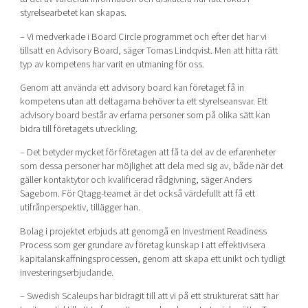
styrelsearbetet kan skapas.
– Vi medverkade i Board Circle programmet och efter det har vi
tillsatt en Advisory Board, säger Tomas Lindqvist. Men att hitta rätt
typ av kompetens har varit en utmaning för oss.
Genom att använda ett advisory board kan företaget få in
kompetens utan att deltagarna behöver ta ett styrelseansvar. Ett
advisory board består av erfarna personer som på olika sätt kan
bidra till företagets utveckling.
– Det betyder mycket för företagen att få ta del av de erfarenheter
som dessa personer har möjlighet att dela med sig av, både när det
gäller kontaktytor och kvalificerad rådgivning, säger Anders
Sageborn. För Qtagg-teamet är det också värdefullt att få ett
utifrånperspektiv, tillägger han.
Bolag i projektet erbjuds att genomgå en Investment Readiness
Process som ger grundare av företag kunskap i att effektivisera
kapitalanskaffningsprocessen, genom att skapa ett unikt och tydligt
investeringserbjudande.
– Swedish Scaleups har bidragit till att vi på ett strukturerat sätt har