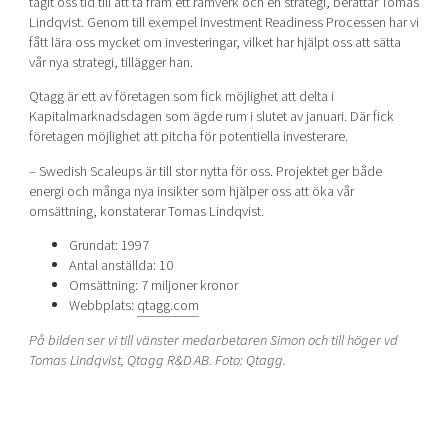
tagit oss tid till att ta fram ett ramverk och en strategi, berättar Tomas
Lindqvist. Genom till exempel Investment Readiness Processen har vi
fått lära oss mycket om investeringar, vilket har hjälpt oss att sätta
vår nya strategi, tillägger han.
Qtagg är ett av företagen som fick möjlighet att delta i
Kapitalmarknadsdagen som ägde rum i slutet av januari. Där fick
företagen möjlighet att pitcha för potentiella investerare.
– Swedish Scaleups är till stor nytta för oss. Projektet ger både
energi och många nya insikter som hjälper oss att öka vår
omsättning, konstaterar Tomas Lindqvist.
Grundat: 1997
Antal anställda: 10
Omsättning: 7 miljoner kronor
Webbplats:
qtagg.com
På bilden ser vi till vänster medarbetaren Simon och till höger vd
Tomas Lindqvist, Qtagg R&D AB. Foto: Qtagg.