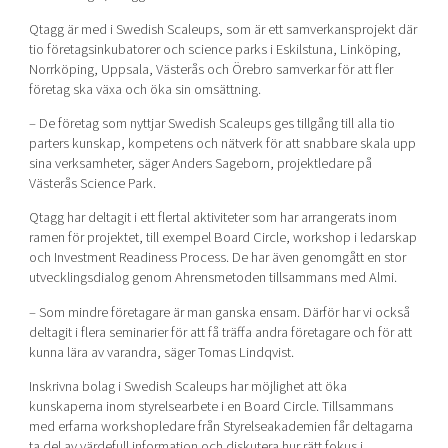
Qtagg är med i Swedish Scaleups, som är ett samverkansprojekt där
tio företagsinkubatorer och science parks i Eskilstuna, Linköping,
Norrköping, Uppsala, Västerås och Örebro samverkar för att fler
företag ska växa och öka sin omsättning.
– De företag som nyttjar Swedish Scaleups ges tillgång till alla tio
parters kunskap, kompetens och nätverk för att snabbare skala upp
sina verksamheter, säger Anders Sageborn, projektledare på
Västerås Science Park.
Qtagg har deltagit i ett flertal aktiviteter som har arrangerats inom
ramen för projektet, till exempel Board Circle, workshop i ledarskap
och Investment Readiness Process. De har även genomgått en stor
utvecklingsdialog genom Ahrensmetoden tillsammans med Almi.
– Som mindre företagare är man ganska ensam. Därför har vi också
deltagit i flera seminarier för att få träffa andra företagare och för att
kunna lära av varandra, säger Tomas Lindqvist.
Inskrivna bolag i Swedish Scaleups har möjlighet att öka
kunskaperna inom styrelsearbete i en Board Circle. Tillsammans
med erfarna workshopledare från Styrelseakademien får deltagarna
ta del av värdefull information och diskutera hur rätt fokus i