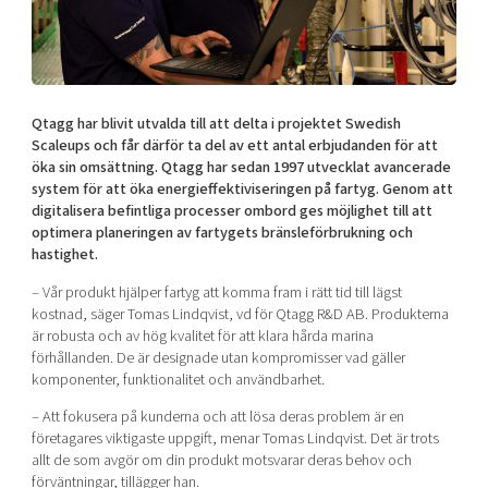
Shaping cities and regions
Our community of companies
Upscaling
Projects
Today's lunch in Mjärdevi
Talent & skills
Publications
Startup & industry collaboration
Bright East
Project toolbox
Offers to boost your business
Qtagg har blivit utvalda till att delta i projektet Swedish
East Sweden Tech Women
Scaleups och får därför ta del av ett antal erbjudanden för att
öka sin omsättning. Qtagg har sedan 1997 utvecklat avancerade
Reversed mentorship
system för att öka energieffektiviseringen på fartyg. Genom att
Our clusters
Funding opportunities
digitalisera befintliga processer ombord ges möjlighet till att
optimera planeringen av fartygets bränsleförbrukning och
hastighet.
Current offers and activities
Reach out to us
– Vår produkt hjälper fartyg att komma fram i rätt tid till lägst
kostnad, säger Tomas Lindqvist, vd för Qtagg R&D AB. Produkterna
Locations
är robusta och av hög kvalitet för att klara hårda marina
förhållanden. De är designade utan kompromisser vad gäller
komponenter, funktionalitet och användbarhet.
– Att fokusera på kunderna och att lösa deras problem är en
företagares viktigaste uppgift, menar Tomas Lindqvist. Det är trots
allt de som avgör om din produkt motsvarar deras behov och
förväntningar, tillägger han.