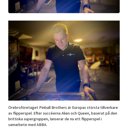
Shaping cities and regions
Our community of companies
Upscaling
Projects
Today's lunch in Mjärdevi
Talent & skills
Publications
Startup & industry collaboration
Bright East
Project toolbox
Offers to boost your business
East Sweden Tech Women
Reversed mentorship
Our clusters
Funding opportunities
Current offers and activities
Reach out to us
Locations
Örebroföretaget Pinball Brothers är Europas största tillverkare
av flipperspel. Efter succéerna Alien och Queen, baserat på den
brittiska supergruppen, lanserar de nu ett flipperspel i
samarbete med ABBA.