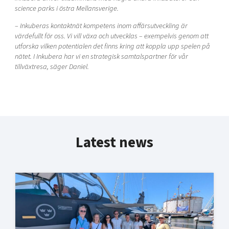
science parks i östra Mellansverige.
– Inkuberas kontaktnät kompetens inom affärsutveckling är
värdefullt för oss. Vi vill växa och
utvecklas – exempelvis genom att
utforska vilken potentialen det finns kring att koppla upp
spelen på
nätet. I Inkubera har vi en strategisk samtalspartner för vår
tillväxtresa, säger
Daniel.
Latest news