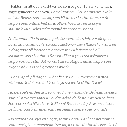
– Faktum är att det faktiskt var de som tog den första kontakten,
säger grundaren och vd:n,
Daniel Janson. Eller för att vara exakt –
det var Bennys son, Ludvig, som hörde av sig. Han är
också är
flipperspelsfantast.
Pinball Brothers huserar i en anonym
industrilokal i Lillåns industriområde norr om Örebro.
Att Europas största flipperspelstillverkare finns här, var länge en
bevarad hemlighet. Att
serieproduktionen sker i Italien kan vara en
bidragande till företagets anonymitet. All ledning
och all
spelutveckling sker dock i Sverige.
Efter mycket spekulationer i
flippervärlden, står det nu klart att företagets nästa flipperspel
bygger på ABBA och gruppens musik.
– Den 6 april, på dagen 50 år efter ABBAS Eurovisionvinst med
Waterloo är det primär för
det nya spelet, berättar Daniel.
Flipperspelsvärden är begränsad, men växande. De flesta spelens
säljs till privatpersoner i
USA, där också de flesta tillverkarna finns.
Som europeisk tillverkare är Pinball Brothers
något av en outsider.
De finner också sin egen väg i en annars konservativ bransch.
– Vi hittar en del nya lösningar, säger Daniel. Det finns exempelvis
stora möjligheter inom
digitalisering, men det får förstås inte ske på