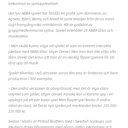
bekostnad av spelupplevelsen.
Det nya ABBA-spelet har förstås en grafik som domineras av
Agneta, Björn, Benny och
Annefrid samt detaljer från deras minst
sagt framgångsrika artistkarriär. Allt är godkänt av
gruppmedlemmarna själva. Spelet innehåller 20 ABBA-låtar och
musikvideor.
– Men skulle kunna säga att spelet är som en extremt interaktiv
jukebox med ABBA-låtar
säger Daniel. Men man kan inte välja alla
låtar direkt. Det krävs att man är en skicklig
flipperspelare för att
låsa upp all musik.
Spelet tillverkas i två versioner varav den ena är limiterad och bara
produceras i 500
exemplar.
– Den andra versionen är obegränsad, men det är inga stora
volymer som gäller, säger
Daniel. Kanske kan vi komma upp i en
upplaga på ett par tusen spel. Men flipperspel kostar
å andra
sidan en slant, de flesta nya spelen på marknaden kostar 100 000–
150 000 kr.
Sedan i höstas är Pinball Brothers med i Swedish Scaleups som
Inkubera driver tillsammans
med några andra inkubatorer och