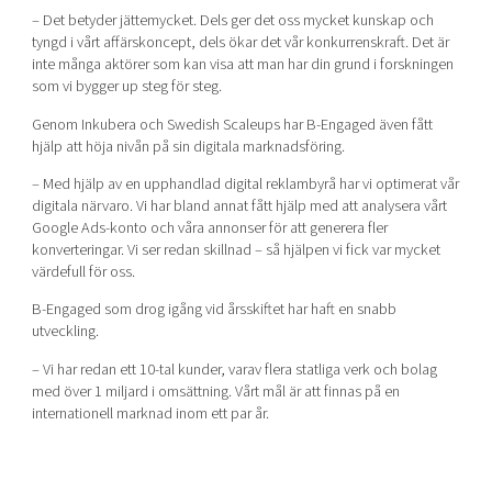
– Det betyder jättemycket. Dels ger det oss mycket kunskap och
tyngd i vårt affärskoncept, dels ökar det vår konkurrenskraft. Det är
inte många aktörer som kan visa att man har din grund i forskningen
som vi bygger up steg för steg.
Genom Inkubera och Swedish Scaleups har B-Engaged även fått
hjälp att höja nivån på sin digitala marknadsföring.
– Med hjälp av en upphandlad digital reklambyrå har vi optimerat vår
digitala närvaro. Vi har bland annat fått hjälp med att analysera vårt
Google Ads-konto och våra annonser för att generera fler
konverteringar. Vi ser redan skillnad – så hjälpen vi fick var mycket
värdefull för oss.
B-Engaged som drog igång vid årsskiftet har haft en snabb
utveckling.
– Vi har redan ett 10-tal kunder, varav flera statliga verk och bolag
med över 1 miljard i omsättning. Vårt mål är att finnas på en
internationell marknad inom ett par år.