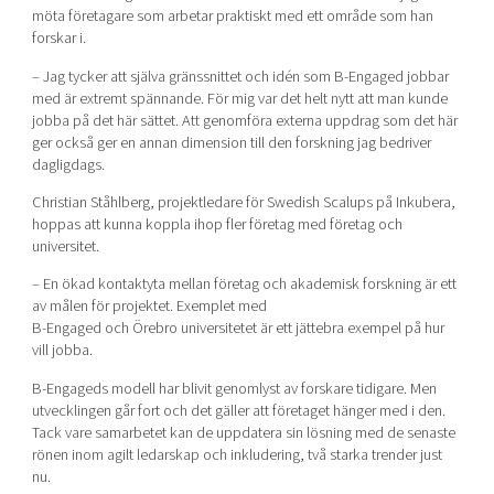
möta företagare som arbetar praktiskt med ett område som han
forskar i.
– Jag tycker att själva gränssnittet och idén som B-Engaged jobbar
med är extremt spännande. För mig var det helt nytt att man kunde
jobba på det här sättet. Att genomföra externa uppdrag som det här
ger också ger en annan dimension till den forskning jag bedriver
dagligdags.
Christian Ståhlberg, projektledare för Swedish Scalups på Inkubera,
hoppas att kunna koppla ihop fler företag med företag och
universitet.
– En ökad kontaktyta mellan företag och akademisk forskning är ett
av målen för projektet. Exemplet med
B-Engaged och Örebro universitetet är ett jättebra exempel på hur
vill jobba.
B-Engageds modell har blivit genomlyst av forskare tidigare. Men
utvecklingen går fort och det gäller att företaget hänger med i den.
Tack vare samarbetet kan de uppdatera sin lösning med de senaste
rönen inom agilt ledarskap och inkludering, två starka trender just
nu.