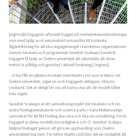
Shaping cities and regions
Our community of companies
Upscaling
Projects
Today's lunch in Mjärdevi
Talent & skills
Publications
Startup & industry collaboration
Bright East
Project toolbox
Offers to boost your business
[ingress]B-Engageds affärsidé bygger på medarbetarundersökningar
East Sweden Tech Women
som med hjälp av AI automatiskt omvandlas till konkreta
åtgärdsförslag för att öka engagemanget i kundernas organisationer.
Reversed mentorship
Genom Inkubera och programmet Swedish Scaleups kunde B-
Our clusters
Funding opportunities
Engaged få hjälp av Örebro universitet att säkerställa att deras
metod är pålitlig och grundad i aktuell forskning.[/ingress]
Current offers and activities
– Vi har fått en jättebra kontakt med Martin Lind som är lektor vid
Reach out to us
Örebro universitet, säger en av B-Engageds delägare, Viktoria
Lindqvist. Det är viktigt för oss att kunna visa att vår modell håller
Locations
hela vägen.
Swedish Scaleups är ett samverkansprojekt där Inkubera och nio
andra företagsinkubatorer och science parks i östra Mellansverige
samverkar för att fler företag ska växa och öka sin omsättning. För B-
Engaged är deras modells trovärdighet A och O. Swedish Scalups
hjälpte företaget genom att göra en upphandling som Örebro
universitetet tog hem. För lektor Martin Lind blev det en möjlighet att