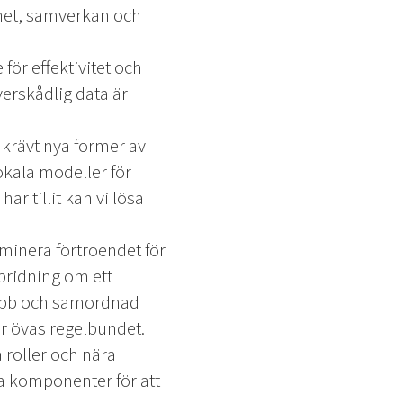
ghet, samverkan och
för effektivitet och
verskådlig data är
 krävt nya former av
okala modeller för
ar tillit kan vi lösa
inera förtroendet för
spridning om ett
nabb och samordnad
r övas regelbundet.
 roller och nära
a komponenter för att