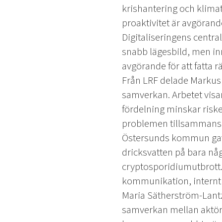
krishantering och klima
proaktivitet är avgörand
Digitaliseringens central
snabb lägesbild, men inn
avgörande för att fatta r
Från LRF delade Markus H
samverkan. Arbetet visar
fördelning minskar risken
problemen tillsammans.
Östersunds kommun gav e
dricksvatten på bara någr
cryptosporidiumutbrott
kommunikation, internt 
Maria Sätherström-Lantz 
samverkan mellan aktöre