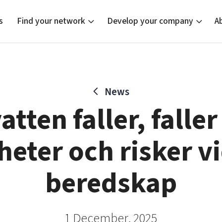
s
Find your network
Develop your company
A
News
new
Bright East
Tech startups
Our clusters
Current of
Funding o
Reach out
tten faller, faller 
East Sweden Tech Women
Upscaling
Location
Reversed mentorship
Talent & skills
heter och risker v
Startup & industry collaboration
Offers to boost your business
beredskap
1 December, 2025