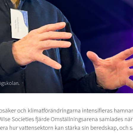
ögskolan.
osäker och klimatförändringarna intensifieras hamnar 
Wise Societies fjärde Omställningsarena samlades när
utera hur vattensektorn kan stärka sin beredskap, och s