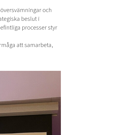
l, översvämningar och
ategiska beslut i
fintliga processer styr
örmåga att samarbeta,