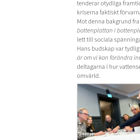
tenderar otydliga framtid
kriserna faktiskt förvar
Mot denna bakgrund fram
bottenplattan i bottenpl
lett till sociala spänning
Hans budskap var tydlig
är om vi kan förändra i
deltagarna i hur vattens
omvärld.