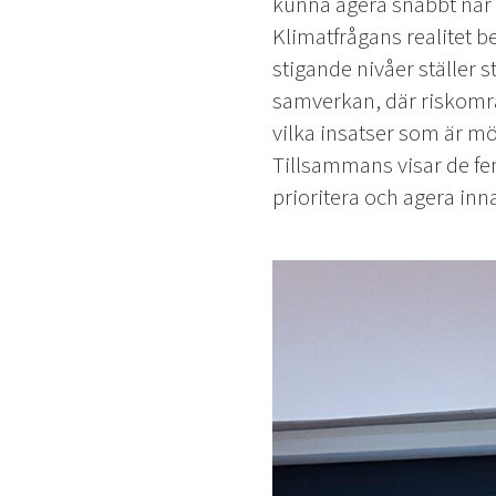
kunna agera snabbt när 
Klimatfrågans realitet b
stigande nivåer ställer s
samverkan, där riskområ
vilka insatser som är mö
Tillsammans visar de fe
prioritera och agera inna