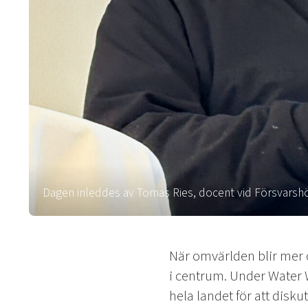
Dagen inleddes av Tomas Ries, docent vid Försvarsh
När omvärlden blir mer 
i centrum. Under Water 
hela landet för att disk