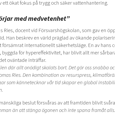
v ett ökat fokus på trygg och säker vattenhantering.
börjar med medvetenhet”
 Ries, docent vid Försvarshögskolan, som gav en öpp
id. Han beskrev en värld präglad av ökande polariseri
bt försämrat internationellt säkerhetsläge. En av hans c
yggda för hyper­effektivitet, har blivit allt mer sårba
det oväntade inträffar.
len där allt onödigt skalats bort. Det gör oss snabba o
Tomas Ries. Den kombination av resurspress, klimatför
ar som kännetecknar vår tid skapar en global instabili
n.
änskliga beslut försvåras av att framtiden blivit svåra
imman än att stänga ögonen och inte spana framåt alls.