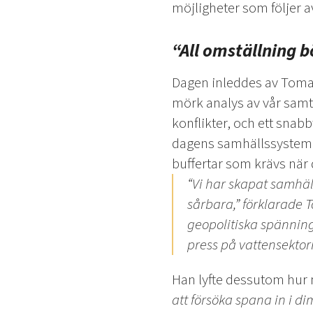
möjligheter som följer a
“All omställning 
Dagen inleddes av Tomas
mörk analys av vår samt
konflikter, och ett snab
dagens samhällssystem, b
buffertar som krävs när 
“Vi har skapat samhäl
sårbara,” förklarade 
geopolitiska spänning
press på vattensektor
Han lyfte dessutom hur m
att försöka spana in i d