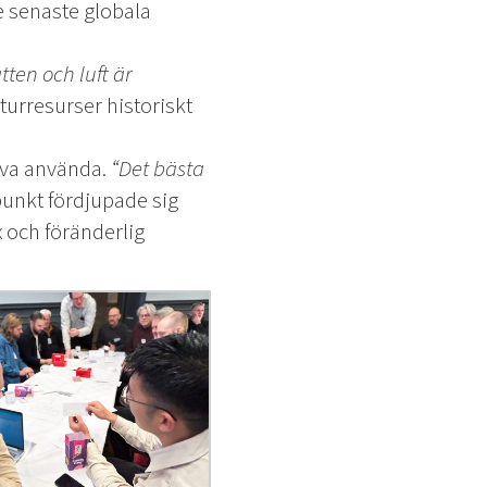
de senaste globala
tten och luft är
turresurser historiskt
öva använda.
“Det bästa
nkt fördjupade sig
 och föränderlig