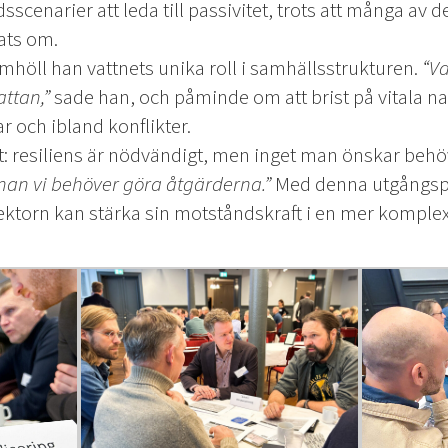
sscenarier att leda till passivitet, trots att många av 
nats om.
höll han vattnets unika roll i samhällsstrukturen.
“Va
attan,”
sade han, och påminde om att brist på vitala na
ar och ibland konflikter.
t: resiliens är nödvändigt, men inget man önskar beh
nnan vi behöver göra åtgärderna.”
Med denna utgångspu
ektorn kan stärka sin motståndskraft i en mer komplex