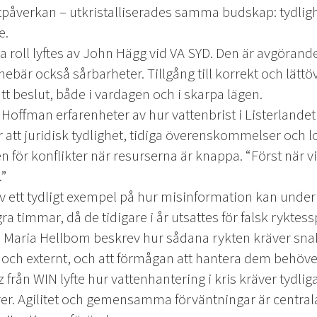
tpåverkan – utkristalliserades samma budskap: tydli
e.
a roll lyftes av John Hägg vid VA SYD. Den är avgörande 
ebär också sårbarheter. Tillgång till korrekt och lättö
ätt beslut, både i vardagen och i skarpa lägen.
offman erfarenheter av hur vattenbrist i Listerlandet
 att juridisk tydlighet, tidiga överenskommelser och l
 för konflikter när resurserna är knappa. “Först när vi h
”
tt tydligt exempel på hur misinformation kan underm
a timmar, då de tidigare i år utsattes för falsk ryktes
. Maria Hellbom beskrev hur sådana rykten kräver s
och externt, och att förmågan att hantera dem behöve
från WIN lyfte hur vattenhantering i kris kräver tydliga
r. Agilitet och gemensamma förväntningar är central