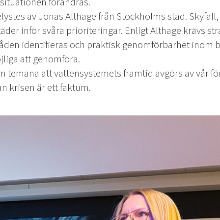
situationen förändras.
elystes av Jonas Althage från Stockholms stad. Skyfal
täder inför svåra prioriteringar. Enligt Althage krävs str
den identifieras och praktisk genomförbarhet inom be
jliga att genomföra.
m temana att vattensystemets framtid avgörs av vår f
n krisen är ett faktum.