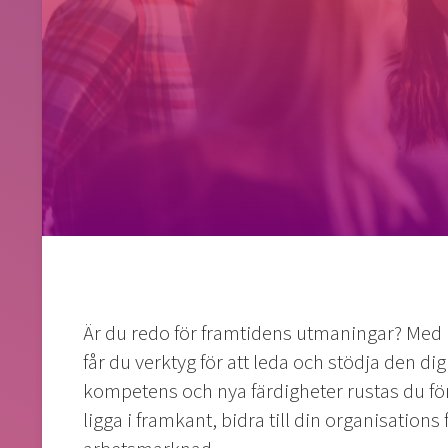
Är du redo för framtidens utmaningar? Med p
får du verktyg för att leda och stödja den di
kompetens och nya färdigheter rustas du för
ligga i framkant, bidra till din organisations