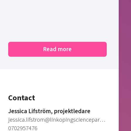
Read more
Contact
Jessica Lifström, projektledare
jessica.lifstrom@linkopingsciencepark.se
0702957476