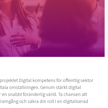
rojektet Digital kompetens för offentlig sektor
gitala omställningen. Genom stärkt digital
 en snabbt föränderlig värld. Ta chansen att
 framgång och säkra din roll i en digitaliserad