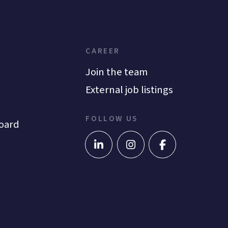
CAREER
Join the team
External job listings
FOLLOW US
oard