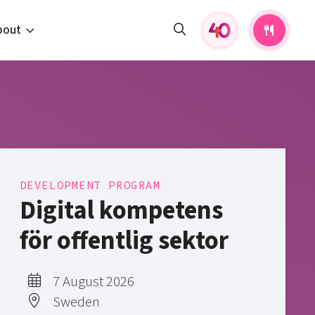
bout
fers and activities
pportunities
 to us
s
DEVELOPMENT PROGRAM
Digital kompetens
för offentlig sektor
7 August 2026
Sweden