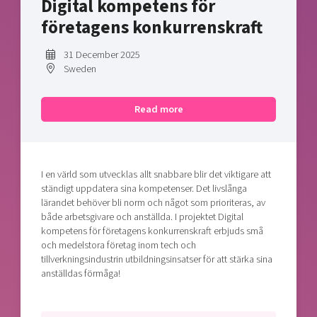
Digital kompetens för
Shaping cities and regions
Our community of companies
Upscaling
företagens konkurrenskraft
Projects
Today's lunch in Mjärdevi
Talent & skills
Publications
31 December 2025
Startup & industry collaboration
Bright East
Sweden
Project toolbox
Offers to boost your business
East Sweden Tech Women
Read more
Reversed mentorship
Our clusters
Funding opportunities
Current offers and activities
I en värld som utvecklas allt snabbare blir det viktigare att
ständigt uppdatera sina kompetenser. Det livslånga
Reach out to us
lärandet behöver bli norm och något som prioriteras, av
Locations
både arbetsgivare och anställda. I projektet Digital
kompetens för företagens konkurrenskraft erbjuds små
och medelstora företag inom tech och
tillverkningsindustrin utbildningsinsatser för att stärka sina
anställdas förmåga!