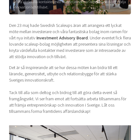
knyta värdefulla kontakter med investerare som är intresserade av att stödja
Shaping cities and regions
Our community of companies
Upscaling
innovation och tillväxt.
Projects
Today's lunch in Mjärdevi
Talent & skills
Publications
Den 23 maj hade Swedish Scaleups äran att arrangera ett lyckat
Startup & industry collaboration
Bright East
möte mellan investerare och våra fantastiska bolag inom ramen för
Project toolbox
Offers to boost your business
vårt nya initativ
Investment Advisory Board
. Under eventet fick flera
East Sweden Tech Women
lovande scaleup-bolag möjligheten att presentera sina lösningar och
Reversed mentorship
knyta värdefulla kontakter med investerare som är intresserade av
att stödja innovation och tillväxt.
Our clusters
Funding opportunities
Det är så inspirerande att se hur dessa möten kan bidra till ett
lärande, generositet, utbyte och relationsbygge för att stärka
Current offers and activities
Sveriges innovationskraft.
Reach out to us
Tack till alla som deltog och bidrog till att göra detta event så
Locations
framgångsrikt.
Vi ser fram emot att fortsätta arbeta tillsammans för
att främja entreprenörskap och innovation i Sverige. Låt oss
tillsammans forma framtidens affärslandskap!