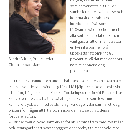
tragedi, liksom en situation
som är svår att ta sig ur. För
samhället är det svårt att se och
komma åt de drabbade
individerna såväl som
förövarna. Våld förekommer i
alla sorters parrelationer men
vanligast är att en man utsätter
en kvinnlig partner. Brå
uppskattar att omkring 80
Sandra Viktor, Projektledare
procent av våldet mot kvinnor i
Global Impact Jam
nära relationer aldrig
polisanmäls.
– Hur hittar vi kvinnor och andra drabbade, som inte kan söka hjälp
eller vet vart de skall vända sig för att få hjälp och stöd att bryta sin
situation, frågar sig Lena Klasen, Forskningsdirektör vid Polisen. Hur
kan vi exempelvis bli bättre på att hjälpa kvinnor som lever under
kvinnoförtryck och med våldsinslag i vardagen, där samhället idag
brister i förmågan att hitta och hjälpa dem att se till att deras
förövare lagförs.
– Här behöver vi ökad samverkan för att komma fram med nya idéer
och lösningar för att skapa trygghet och förebygga mäns våld mot