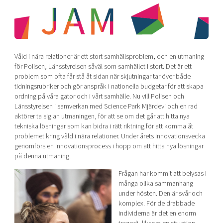
Shaping cities and regions
Our community of companies
Upscaling
Projects
Today's lunch in Mjärdevi
Talent & skills
Publications
Startup & industry collaboration
Bright East
Project toolbox
Offers to boost your business
Våld i nära relationer är ett stort samhällsproblem, och en utmaning
East Sweden Tech Women
för Polisen, Länsstyrelsen såväl som samhället i stort. Det är ett
problem som ofta får stå åt sidan när skjutningar tar över både
Reversed mentorship
tidningsrubriker och gör anspråk i nationella budgetar för att skapa
Our clusters
Funding opportunities
ordning på våra gator och i vårt samhälle. Nu vill Polisen och
Länsstyrelsen i samverkan med Science Park Mjärdevi och en rad
aktörer ta sig an utmaningen, för att se om det går att hitta nya
Current offers and activities
tekniska lösningar som kan bidra i rätt riktning för att komma åt
Reach out to us
problemet kring våld i nära relationer. Under årets innovationsvecka
genomförs en innovationsprocess i hopp om att hitta nya lösningar
Locations
på denna utmaning.
Frågan har kommit att belysas i
många olika sammanhang
under hösten. Den är svår och
komplex. För de drabbade
individerna är det en enorm