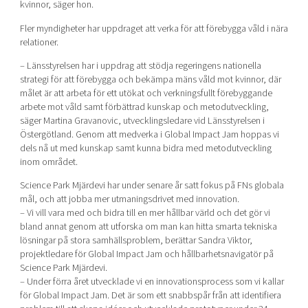
kvinnor, säger hon.
Fler myndigheter har uppdraget att verka för att förebygga våld i nära
relationer.
– Länsstyrelsen har i uppdrag att stödja regeringens nationella
strategi för att förebygga och bekämpa mäns våld mot kvinnor, där
målet är att arbeta för ett utökat och verkningsfullt förebyggande
arbete mot våld samt förbättrad kunskap och metodutveckling,
säger Martina Gravanovic, utvecklingsledare vid Länsstyrelsen i
Östergötland. Genom att medverka i Global Impact Jam hoppas vi
dels nå ut med kunskap samt kunna bidra med metodutveckling
inom området.
Science Park Mjärdevi har under senare år satt fokus på FNs globala
mål, och att jobba mer utmaningsdrivet med innovation.
– Vi vill vara med och bidra till en mer hållbar värld och det gör vi
bland annat genom att utforska om man kan hitta smarta tekniska
lösningar på stora samhällsproblem, berättar Sandra Viktor,
projektledare för Global Impact Jam och hållbarhetsnavigatör på
Science Park Mjärdevi.
– Under förra året utvecklade vi en innovationsprocess som vi kallar
för Global Impact Jam. Det är som ett snabbspår från att identifiera