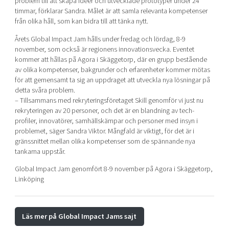
problem till att skapa idéer och utvecklade prototyper under 24
timmar, förklarar Sandra. Målet är att samla relevanta kompetenser
från olika håll, som kan bidra till att tänka nytt.
Årets Global Impact Jam hålls under fredag och lördag, 8-9
november, som också är regionens innovationsvecka. Eventet
kommer att hållas på Agora i Skäggetorp, där en grupp bestående
av olika kompetenser, bakgrunder och erfarenheter kommer mötas
för att gemensamt ta sig an uppdraget att utveckla nya lösningar på
detta svåra problem.
– Tillsammans med rekryteringsföretaget Skill genomför vi just nu
rekryteringen av 20 personer, och det är en blandning av tech-
profiler, innovatörer, samhällskämpar och personer med insyn i
problemet, säger Sandra Viktor. Mångfald är viktigt, för det är i
gränssnittet mellan olika kompetenser som de spännande nya
tankarna uppstår.
Global Impact Jam genomfört 8-9 november på Agora i Skäggetorp,
Linköping
Läs mer på Global Impact Jams sajt