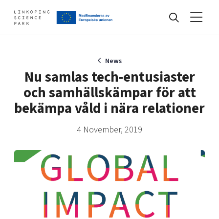
Events
News
Nu samlas tech-entusiaster
och samhällskämpar för att
Find your network
bekämpa våld i nära relationer
4 November, 2019
Develop your company
Artificial intelligence
Cybersecurity
About
Internet of Things
Upgrade your skills & master new ones
Manufacturing industries
Global talent
Visual technologies
Our story, mission & vision
40 years anniversary
Tech startups