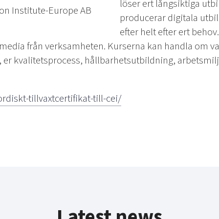
löser ert långsiktiga utb
on Institute-Europe AB
producerar digitala utb
efter helt efter ert behov
media från verksamheten. Kurserna kan handla om va
 er kvalitetsprocess, hållbarhetsutbildning, arbetsmilj
diskt-tillvaxtcertifikat-till-cei/
Latest news