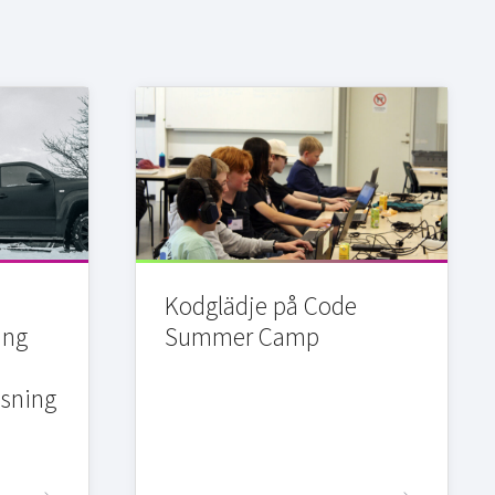
Kodglädje på Code
ing
Summer Camp
sning