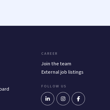
CAREER
Join the team
External job listings
FOLLOW US
oard