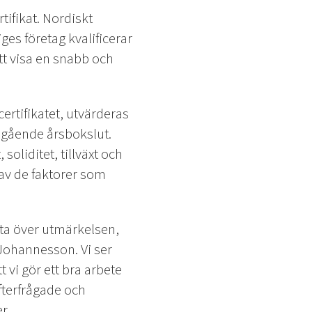
tifikat. Nordiskt
ges företag kvalificerar
tt visa en snabb och
l certifikatet, utvärderas
egående årsbokslut.
soliditet, tillväxt och
 av de faktorer som
olta över utmärkelsen,
Johannesson. Vi ser
t vi gör ett bra arbete
efterfrågade och
r.