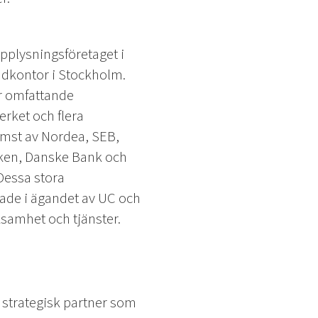
upplysningsföretaget i
udkontor i Stockholm.
er omfattande
erket och flera
rämst av Nordea, SEB,
en, Danske Bank och
Dessa stora
erade i ägandet av UC och
rksamhet och tjänster.
 strategisk partner som