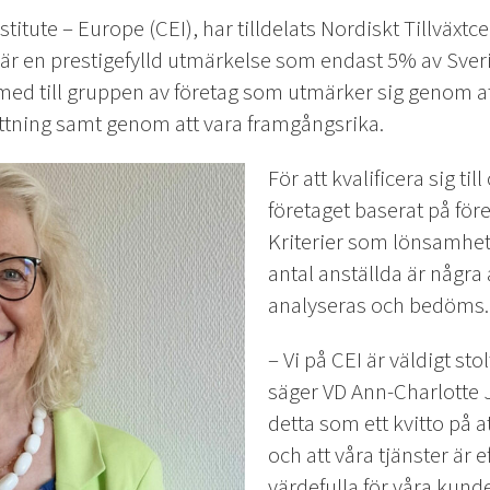
itute – Europe (CEI), har tilldelats Nordiskt Tillväxtcer
C är en prestigefylld utmärkelse som endast 5% av Sveri
därmed till gruppen av företag som utmärker sig genom a
msättning samt genom att vara framgångsrika.
För att kvalificera sig til
företaget baserat på för
Kriterier som lönsamhet, 
antal anställda är några
analyseras och bedöms.
– ­Vi på CEI är väldigt st
säger VD Ann-Charlotte 
detta som ett kvitto på at
och att våra tjänster är 
värdefulla för våra kunde