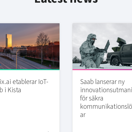
x.ai etablerar IoT-
Saab lanserar ny
b i Kista
innovationsutman
för säkra
kommunikationslö
ar