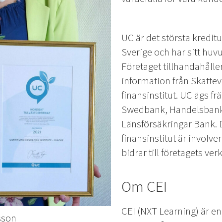
UC är det största kredit
Sverige och har sitt huv
Företaget tillhandahåll
information från Skattev
finansinstitut. UC ägs f
Swedbank, Handelsbank
Länsförsäkringar Bank. 
finansinstitut är involv
bidrar till företagets ve
Om CEI
CEI (NXT Learning) är en
sson