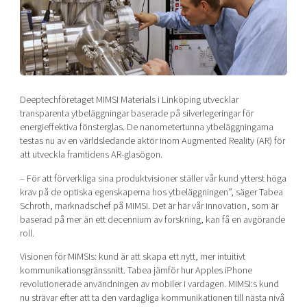
Shaping cities and regions
Our community of companies
Upscaling
Projects
Today's lunch in Mjärdevi
Talent & skills
Publications
Startup & industry collaboration
Bright East
Project toolbox
Offers to boost your business
East Sweden Tech Women
Deeptechföretaget MIMSI Materials i Linköping utvecklar
Reversed mentorship
transparenta ytbeläggningar baserade på silverlegeringar för
Our clusters
energieffektiva fönsterglas. De nanometertunna ytbeläggningarna
Funding opportunities
testas nu av en världsledande aktör inom Augmented Reality (AR) för
att utveckla framtidens AR-glasögon.
Current offers and activities
– För att förverkliga sina produktvisioner ställer vår kund ytterst höga
Reach out to us
krav på de optiska egenskaperna hos ytbeläggningen”, säger Tabea
Locations
Schroth, marknadschef på MIMSI. Det är här vår innovation, som är
baserad på mer än ett decennium av forskning, kan få en avgörande
roll.
Visionen för MIMSIs: kund är att skapa ett nytt, mer intuitivt
kommunikationsgränssnitt. Tabea jämför hur Apples iPhone
revolutionerade användningen av mobiler i vardagen. MIMSI:s kund
nu strävar efter att ta den vardagliga kommunikationen till nästa nivå