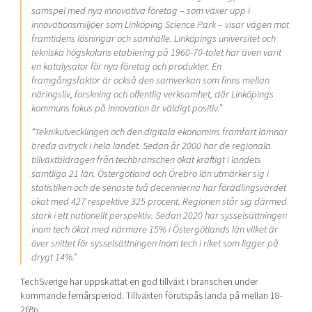
samspel med nya innovativa företag – som växer upp i
innovationsmiljöer som Linköping Science Park – visar vägen mot
framtidens lösningar och samhälle. Linköpings universitet och
tekniska högskolans etablering på 1960-70-talet har även varit
en katalysator för nya företag och produkter. En
framgångsfaktor är också den samverkan som finns mellan
näringsliv, forskning och offentlig verksamhet, där Linköpings
kommuns fokus på innovation är väldigt positiv.”
“Teknikutvecklingen och den digitala ekonomins framfart lämnar
breda avtryck i hela landet. Sedan år 2000 har de regionala
tillväxtbidragen från techbranschen ökat kraftigt i landets
samtliga 21 län. Östergötland och Örebro län utmärker sig i
statistiken och de senaste två decennierna har förädlingsvärdet
ökat med 427 respektive 325 procent. Regionen står sig därmed
stark i ett nationellt perspektiv. Sedan 2020 har sysselsättningen
inom tech ökat med närmare 15% i Östergötlands län vilket är
över snittet för sysselsättningen inom tech i riket som ligger på
drygt 14%.”
TechSverige har uppskattat en god tillväxt i branschen under
kommande femårsperiod. Tillväxten förutspås landa på mellan 18-
26%.