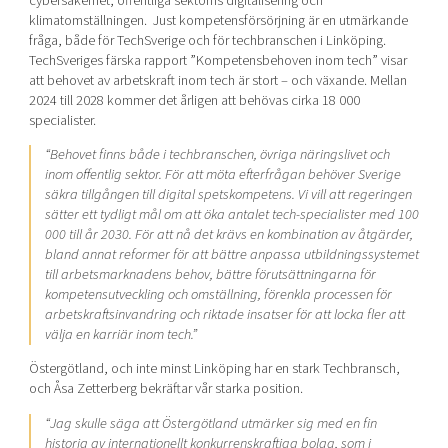
cybersäkerhet, offentliga sektorns digitalisering och
klimatomställningen.
Just kompetensförsörjning är en utmärkande
fråga, både för TechSverige och för techbranschen i Linköping.
TechSveriges färska rapport ”Kompetensbehoven inom tech” visar
att behovet av arbetskraft inom tech är stort – och växande. Mellan
2024 till 2028 kommer det årligen att behövas cirka 18 000
specialister.
“Behovet finns både i techbranschen, övriga näringslivet och
inom offentlig sektor. För att möta efterfrågan behöver Sverige
säkra tillgången till digital spetskompetens. Vi vill att regeringen
sätter ett tydligt mål om att öka antalet tech-specialister med 100
000 till år 2030. För att nå det krävs en kombination av åtgärder,
bland annat reformer för att bättre anpassa utbildningssystemet
till arbetsmarknadens behov, bättre förutsättningarna för
kompetensutveckling och omställning, förenkla processen för
arbetskraftsinvandring och riktade insatser för att locka fler att
välja en karriär inom tech.”
Östergötland, och inte minst Linköping har en stark Techbransch,
och Åsa Zetterberg bekräftar vår starka position.
“Jag skulle säga att Östergötland utmärker sig med en fin
historia av internationellt konkurrenskraftiga bolag, som i