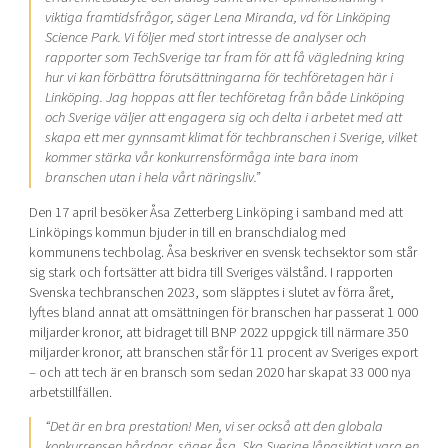
viktiga framtidsfrågor, säger Lena Miranda, vd för Linköping
Science Park. Vi följer med stort intresse de analyser och
rapporter som TechSverige tar fram för att få vägledning kring
hur vi kan förbättra förutsättningarna för techföretagen här i
Linköping. Jag hoppas att fler techföretag från både Linköping
och Sverige väljer att engagera sig och delta i arbetet med att
skapa ett mer gynnsamt klimat för techbranschen i Sverige, vilket
kommer stärka vår konkurrensförmåga inte bara inom
branschen utan i hela vårt näringsliv.”
Den 17 april besöker Åsa Zetterberg Linköping i samband med att
Linköpings kommun bjuder in till en branschdialog med
kommunens techbolag. Åsa beskriver en svensk techsektor som står
sig stark och fortsätter att bidra till Sveriges välstånd. I rapporten
Svenska techbranschen 2023, som släpptes i slutet av förra året,
lyftes bland annat att omsättningen för branschen har passerat 1 000
miljarder kronor, att bidraget till BNP 2022 uppgick till närmare 350
miljarder kronor, att branschen står för 11 procent av Sveriges export
– och att tech är en bransch som sedan 2020 har skapat 33 000 nya
arbetstillfällen.
“Det är en bra prestation! Men, vi ser också att den globala
konkurrensen hårdnar, säger Åsa. Ska Sverige långsiktigt vara en