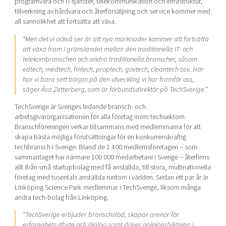
programvara och IT-tjänster, telekommunikation och infrastruktur,
tillverkning av hårdvara och återförsäljning och service kommer med
all sannolikhet att fortsätta att växa.
“Men det vi också ser är att nya marknader kommer att fortsätta
att växa fram i gränslandet mellan den traditionella IT- och
telekombranschen och andra traditionella branscher, såsom
edtech, medtech, fintech, proptech, govtech, cleantech osv. Här
har vi bara sett början på den utveckling vi har framför oss,
säger Åsa Zetterberg, som är förbundsdirektör på TechSverige.”
TechSverige är Sveriges ledande bransch- och
arbetsgivarorganisationen för alla företag inom techsektorn.
Branschföreningen verkar tillsammans med medlemmarna för att
skapa bästa möjliga förutsättningar för en konkurrenskraftig
techbransch i Sverige. Bland de 1 400 medlemsföretagen – som
sammantaget har närmare 100 000 medarbetare i Sverige – återfinns
allt ifrån små startupbolag med få anställda, till stora, multinationella
företag med tusentals anställda runtom i världen. Sedan ett par år är
Linköping Science Park medlemmar i TechSverige, liksom många
andra tech-bolag från Linköping.
“TechSverige erbjuder branschstöd, skapar arenor för
erfarenhetsutbyte och dialog samt driver opinionsbildning i