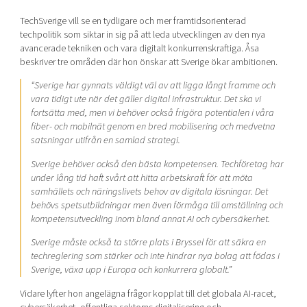
TechSverige vill se en tydligare och mer framtidsorienterad
techpolitik som siktar in sig på att leda utvecklingen av den nya
avancerade tekniken och vara digitalt konkurrenskraftiga. Åsa
beskriver tre områden där hon önskar att Sverige ökar ambitionen.
“Sverige har gynnats väldigt väl av att ligga långt framme och
vara tidigt ute när det gäller digital infrastruktur. Det ska vi
fortsätta med, men vi behöver också frigöra potentialen i våra
fiber- och mobilnät genom en bred mobilisering och medvetna
satsningar utifrån en samlad strategi.
Sverige behöver också den bästa kompetensen. Techföretag har
under lång tid haft svårt att hitta arbetskraft för att möta
samhällets och näringslivets behov av digitala lösningar. Det
behövs spetsutbildningar men även förmåga till omställning och
kompetensutveckling inom bland annat AI och cybersäkerhet.
Sverige måste också ta större plats i Bryssel för att säkra en
techreglering som stärker och inte hindrar nya bolag att födas i
Sverige, växa upp i Europa och konkurrera globalt.”
Vidare lyfter hon angelägna frågor kopplat till det globala AI-racet,