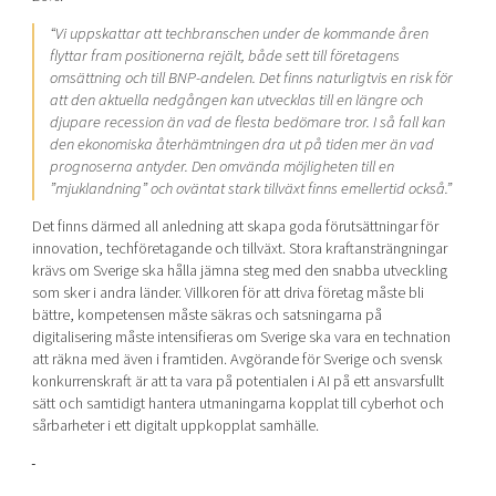
“Vi uppskattar att techbranschen under de kommande åren
flyttar fram positionerna rejält, både sett till företagens
omsättning och till BNP-andelen. Det finns naturligtvis en risk för
att den aktuella nedgången kan utvecklas till en längre och
djupare recession än vad de flesta bedömare tror. I så fall kan
den ekonomiska återhämtningen dra ut på tiden mer än vad
prognoserna antyder. Den omvända möjligheten till en
”mjuklandning” och oväntat stark tillväxt finns emellertid också.”
Det finns därmed all anledning att skapa goda förutsättningar för
innovation, techföretagande och tillväxt. Stora kraftansträngningar
krävs om Sverige ska hålla jämna steg med den snabba utveckling
som sker i andra länder. Villkoren för att driva företag måste bli
bättre, kompetensen måste säkras och satsningarna på
digitalisering måste intensifieras om Sverige ska vara en technation
att räkna med även i framtiden. Avgörande för Sverige och svensk
konkurrenskraft är att ta vara på potentialen i AI på ett ansvarsfullt
sätt och samtidigt hantera utmaningarna kopplat till cyberhot och
sårbarheter i ett digitalt uppkopplat samhälle.