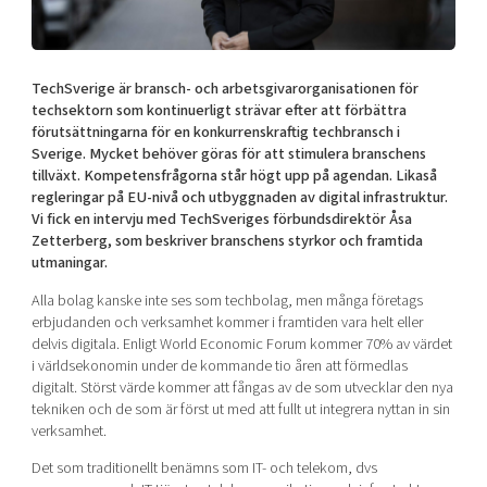
Shaping cities and regions
Our community of companies
Upscaling
Projects
Today's lunch in Mjärdevi
Talent & skills
Publications
TechSverige är bransch- och arbetsgivarorganisationen för
Startup & industry collaboration
Bright East
techsektorn som kontinuerligt strävar efter att förbättra
Project toolbox
Offers to boost your business
förutsättningarna för en konkurrenskraftig techbransch i
East Sweden Tech Women
Sverige. Mycket behöver göras för att stimulera branschens
Reversed mentorship
tillväxt. Kompetensfrågorna står högt upp på agendan. Likaså
regleringar på EU-nivå och utbyggnaden av digital infrastruktur.
Our clusters
Funding opportunities
Vi fick en intervju med TechSveriges förbundsdirektör Åsa
Zetterberg, som beskriver branschens styrkor och framtida
Current offers and activities
utmaningar.
Reach out to us
Alla bolag kanske inte ses som techbolag, men många företags
erbjudanden och verksamhet kommer i framtiden vara helt eller
Locations
delvis digitala. Enligt World Economic Forum kommer 70% av värdet
i världsekonomin under de kommande tio åren att förmedlas
digitalt. Störst värde kommer att fångas av de som utvecklar den nya
tekniken och de som är först ut med att fullt ut integrera nyttan in sin
verksamhet.
Det som traditionellt benämns som IT- och telekom, dvs