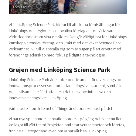
Shaping cities and regions
Our community of companies
Upscaling
Foto: Crelle
Projects
Today's lunch in Mjärdevi
Talent & skills
Publications
Vi i Linköping Science Park bidrar till att skapa förutsättningar för
Startup & industry collaboration
Bright East
Linköpings och regionens innovativa företag att fortsätta vara
Project toolbox
Offers to boost your business
världsledande inom sina områden. Det går väldigt bra för Linköpings
East Sweden Tech Women
kunskapsintensiva företag, och i takt med det växer Science Park
Reversed mentorship
verksamhet. Nu vill vi anställa dig som är sugen på att arbeta med
förändringsledarskap med fokus på digitala teknologier.
Our clusters
Funding opportunities
Grejen med Linköping Science Park
Current offers and activities
Linköping Science Park är en oberoende arena för utvecklings- och
Reach out to us
innovationsprocesser som omfattar näringsliv, akademi, samhälle
Locations
och civilsamhälle. Vi stöttar hela det kunskapsintensiva och
innovativa näringslivet i Linköping.
Vårt arbete inom Internet of Things är ett bra exempel på det:
Vi har nya spännande innovationsprojekt på gång och letar nu fler
kollegor till vårt team! Projekten omfattar verksamheter och företag
från hela Östergötland även om vi har vår bas i Linköping.