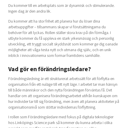
Du kommer till en arbetsplats som är dynamisk och stimulerande.
Ingen dag är den andra lik.
Du kommer att ha stor frihet att planera hur du löser dina
arbetsuppgifter – tillsammans skapar vi förutsättningarna du
behöver för att lyckas. Rollen ställer stora krav på din förmåga. I
utbyte kommer du få uppleva en stark yrkesmässig och personlig
utveckling, ett tryggt socialt skyddsnät som kommer ge dig oanade
möjligheter att våga testa nytt och utmana dig själv, och en unik
inblick i innovationerna som formar framtidens samhälle.
Vad gör en förändringsledare?
Förändringsledning är ett strukturerat arbetssätt för att förflytta en
organisation från ett nuläge till ett nytt läge. I arbetet tar man hänsyn
till både människor och den nytta förändringen förväntas få. Det
handlar om att organisera förändringsarbetet utifrån kunskapen om
hur individer tar till sig förändring, men även att planera aktiviteter på
organisationsnivå som stöttar individernas förflyttning.
I rollen som Förändringsledare med fokus på digitala teknologier
hos Linköpings Science park så kommer du kunna arbeta i olika