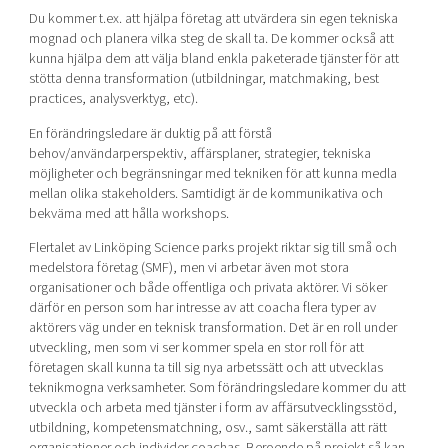
Du kommer t.ex. att hjälpa företag att utvärdera sin egen tekniska
mognad och planera vilka steg de skall ta. De kommer också att
kunna hjälpa dem att välja bland enkla paketerade tjänster för att
stötta denna transformation (utbildningar, matchmaking, best
practices, analysverktyg, etc).
En förändringsledare är duktig på att förstå
behov/användarperspektiv, affärsplaner, strategier, tekniska
möjligheter och begränsningar med tekniken för att kunna medla
mellan olika stakeholders. Samtidigt är de kommunikativa och
bekväma med att hålla workshops.
Flertalet av Linköping Science parks projekt riktar sig till små och
medelstora företag (SMF), men vi arbetar även mot stora
organisationer och både offentliga och privata aktörer. Vi söker
därför en person som har intresse av att coacha flera typer av
aktörers väg under en teknisk transformation. Det är en roll under
utveckling, men som vi ser kommer spela en stor roll för att
företagen skall kunna ta till sig nya arbetssätt och att utvecklas
teknikmogna verksamheter. Som förändringsledare kommer du att
utveckla och arbeta med tjänster i form av affärsutvecklingsstöd,
utbildning, kompetensmatchning, osv., samt säkerställa att rätt
organisationer och individer coachas. Beroende på projekt så kan