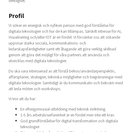
verklighet.
Profil
Vi söker en energisk och nyfiken person med god förståelse för
digitala teknologier och hur de kan tillämpas. Särskilt intresse för AI,
Visualisering och/eller IOT är en fördel. Vi förväntar oss att sökande
uppvisar starka sociala, kommunikations- och
ledarskapsfärdigheter samt ett åtagande att göra verklig skillnad
genom att göra det möjligt för våra partners att använda och
utvecklas med digitala teknologier.
Du ska vara intresserad av att förstå behov/användarperspektiv,
affärsplaner, strategier, tekniska möjligheter och begränsningar med
digitala teknologier. Samtidigt är du kommunikativ och bekväm med
att leda möten och workshops.
Vi tror att du har:
En eftergymnasial utbildning med teknisk inriktning.
1-5 års arbetslivserfarenhet är en fördel men inte ett krav.
God grundförståelse för digital transformation och digitala
teknologier