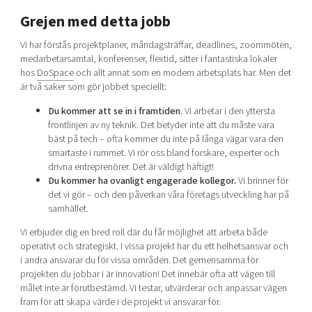
Grejen med detta jobb
Vi har förstås projektplaner, måndagsträffar, deadlines, zoommöten,
medarbetarsamtal, konferenser, flextid, sitter i fantastiska lokaler
hos
DoSpace
och allt annat som en modern arbetsplats har. Men det
är två saker som gör jobbet speciellt:
Du kommer att se in i framtiden
. Vi arbetar i den yttersta
frontlinjen av ny teknik. Det betyder inte att du måste vara
bäst på tech – ofta kommer du inte på långa vägar vara den
smartaste i rummet. Vi rör oss bland forskare, experter och
drivna entreprenörer. Det är väldigt häftigt!
Du kommer ha ovanligt engagerade kollegor.
Vi brinner för
det vi gör – och den påverkan våra företags utveckling har på
samhället.
Vi erbjuder dig en bred roll där du får möjlighet att arbeta både
operativt och strategiskt. I vissa projekt har du ett helhetsansvar och
i andra ansvarar du för vissa områden. Det gemensamma för
projekten du jobbar i är innovation! Det innebär ofta att vägen till
målet inte är förutbestämd. Vi testar, utvärderar och anpassar vägen
fram för att skapa värde i de projekt vi ansvarar för.