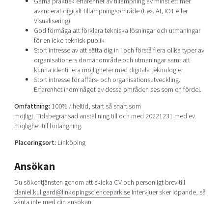
Gärna praktisk erfarenhet av tillämpning av minst ett mer
avancerat digitalt tillämpningsområde (t.ex. AI, IOT eller
Visualisering)
God förmåga att förklara tekniska lösningar och utmaningar
för en icke-teknisk publik
Stort intresse av att sätta dig in i och förstå flera olika typer av
organisationers domänområde och utmaningar samt att
kunna identifiera möjligheter med digitala teknologier
Stort intresse för affärs- och organisationsutveckling.
Erfarenhet inom något av dessa områden ses som en fördel.
Omfattning:
100% / heltid, start så snart som
möjligt. Tidsbegränsad anställning till och med 20221231 med ev.
möjlighet till förlängning.
Placeringsort:
Linköping
Ansökan
Du söker tjänsten genom att skicka CV och personligt brev till
daniel.kullgard@linkopingsciencepark.se
Intervjuer sker löpande, så
vänta inte med din ansökan.