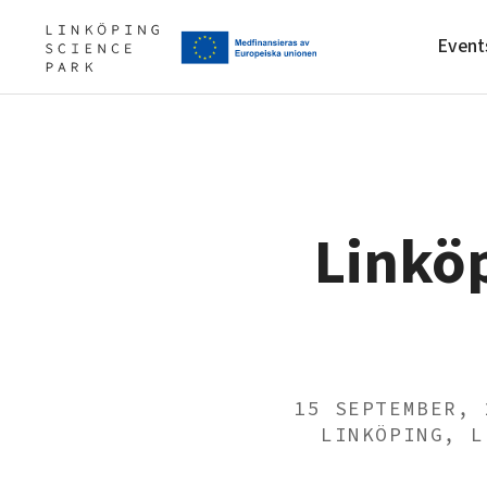
Event
Upgrade your skills & master 
Artificial intelligence
Our story, mission & vision
ones
Linköp
Cybersecurity
Our community of companies
Internet of Things
Projects
Manufacturing industries
Publications
Global talent
Project toolbox
Visual technologies
Shaping cities and regions
15 SEPTEMBER, 
LINKÖPING, L