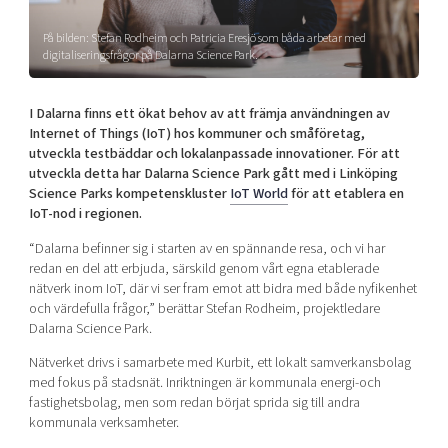
Shaping cities and regions
Our community of companies
Upscaling
På bilden: Stefan Rodheim och Patricia Eresjö som båda arbetar med
Projects
Today's lunch in Mjärdevi
Talent & skills
digitaliseringsfrågor på Dalarna Science Park.
Publications
Startup & industry collaboration
Bright East
Project toolbox
Offers to boost your business
I Dalarna finns ett ökat behov av att främja användningen av
East Sweden Tech Women
Internet of Things (IoT) hos kommuner och småföretag,
utveckla testbäddar och lokalanpassade innovationer. För att
Reversed mentorship
utveckla detta har Dalarna Science Park gått med i Linköping
Our clusters
Funding opportunities
Science Parks kompetenskluster
IoT World
för att etablera en
IoT-nod i regionen.
Current offers and activities
“Dalarna befinner sig i starten av en spännande resa, och vi har
Reach out to us
redan en del att erbjuda, särskild genom vårt egna etablerade
nätverk inom IoT, där vi ser fram emot att bidra med både nyfikenhet
Locations
och värdefulla frågor,” berättar Stefan Rodheim, projektledare
Dalarna Science Park.
Nätverket drivs i samarbete med Kurbit, ett lokalt samverkansbolag
med fokus på stadsnät. Inriktningen är kommunala energi-och
fastighetsbolag, men som redan börjat sprida sig till andra
kommunala verksamheter.