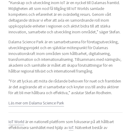
“Kunskap och utveckling inom IoT är en nyckel till Dalarnas framtid.
Möjligheten att som nod få tillgång till IoT Worlds samlade
kompetens och erfarenhet är en ovärderlig resurs. Genom vårt
deltagande strävar vi efter att axla en samordnande roll inom
uppkopplade enheter i regionen och aktivt bidra till att stärka
innovation, samarbete och utveckling inom området,” säger Stefan.
Dalarna Science Park är en samarbetsarena för företagsutveckling,
utvecklingsprojekt och en självklar mötespunkt för Dalarnas
innovationskraft inom områden som hållbarhet, digitalisering,
transformation och internationalisering. Tillsammans med näringsliv,
akademi och samhälle är målet att skapa förutsättningar för en
hållbar regional tillväxt och internationell framgång.
“För att lyckas att möta de rådande behoven för nuet och framtiden
är det avgörande att vi samarbetar och knyter oss till andra aktörer
för att bli mer hållbara och effektiva,” avslutar Stefan Rodheim.
Läs mer om Dalarna Science Park
IoT World
är en nationell plattform som fokuserar på att hållbart
effektivisera samhället med hjälp av
IoT
. Nätverket består av