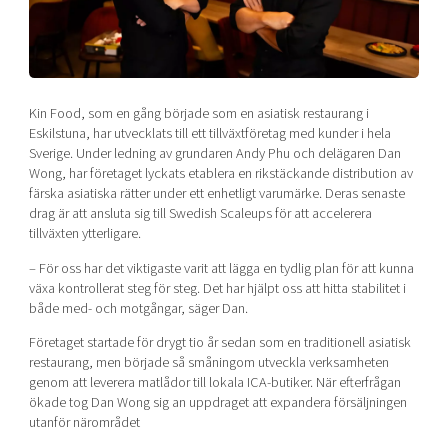
Shaping cities and regions
Our community of companies
Upscaling
Projects
Today's lunch in Mjärdevi
Talent & skills
Publications
Startup & industry collaboration
Bright East
Project toolbox
Offers to boost your business
Kin Food, som en gång började som en asiatisk restaurang i
East Sweden Tech Women
Eskilstuna, har utvecklats till ett tillväxtföretag med kunder i hela
Sverige. Under ledning av grundaren Andy Phu och delägaren Dan
Reversed mentorship
Wong, har företaget lyckats etablera en rikstäckande distribution av
Our clusters
Funding opportunities
färska asiatiska rätter under ett enhetligt varumärke. Deras senaste
drag är att ansluta sig till Swedish Scaleups för att accelerera
tillväxten ytterligare.
Current offers and activities
Reach out to us
– För oss har det viktigaste varit att lägga en tydlig plan för att kunna
växa kontrollerat steg för steg. Det har hjälpt oss att hitta stabilitet i
Locations
både med- och motgångar, säger Dan.
Företaget startade för drygt tio år sedan som en traditionell asiatisk
restaurang, men började så småningom utveckla verksamheten
genom att leverera matlådor till lokala ICA-butiker. När efterfrågan
ökade tog Dan Wong sig an uppdraget att expandera försäljningen
utanför närområdet