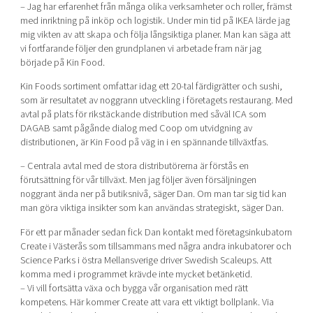
– Jag har erfarenhet från många olika verksamheter och roller, främst
med inriktning på inköp och logistik. Under min tid på IKEA lärde jag
mig vikten av att skapa och följa långsiktiga planer. Man kan säga att
vi fortfarande följer den grundplanen vi arbetade fram när jag
började på Kin Food.
Kin Foods sortiment omfattar idag ett 20-tal färdigrätter och sushi,
som är resultatet av noggrann utveckling i företagets restaurang. Med
avtal på plats för rikstäckande distribution med såväl ICA som
DAGAB samt pågånde dialog med Coop om utvidgning av
distributionen, är Kin Food på väg in i en spännande tillväxtfas.
– Centrala avtal med de stora distributörerna är förstås en
förutsättning för vår tillväxt. Men jag följer även försäljningen
noggrant ända ner på butiksnivå, säger Dan. Om man tar sig tid kan
man göra viktiga insikter som kan användas strategiskt, säger Dan.
För ett par månader sedan fick Dan kontakt med företagsinkubatorn
Create i Västerås som tillsammans med några andra inkubatorer och
Science Parks i östra Mellansverige driver Swedish Scaleups. Att
komma med i programmet krävde inte mycket betänketid.
– Vi vill fortsätta växa och bygga vår organisation med rätt
kompetens. Här kommer Create att vara ett viktigt bollplank. Via