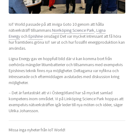
Shaping cities and regions
Our community of companies
Upscaling
Projects
Today's lunch in Mjärdevi
Talent & skills
Publications
IoT World passade på att inviga Goto 10 genom att hålla
Startup & industry collaboration
Bright East
nätverksträff tillsammans
Norrköping Science Park
,
Ligna
Project toolbox
Offers to boost your business
Energy
och
Epishine
onsdags! Det var mycket intressant att få höra
East Sweden Tech Women
hur framtidens gröna IoT ser ut och hur fossilfri energiproduktion kan
Reversed mentorship
användas.
Our clusters
Funding opportunities
Ligna Energy gav en hoppfull bild där vi kan komma bort från
oerhörda mängder litiumbatterier och tillsammans med exempelvis
Epishines teknik finns nya möjligheter. Deltagarna var nyfikna och
Current offers and activities
intresserade och eftermiddagen avslutades med diskussion kring
Reach out to us
möjligheter.
Locations
– Det är fantastiskt att vi i Östergötland har så mycket samlad
kompetens inom området. Vi på Linköping Science Park hoppas att
exempelvis nätverksträffen igår leder till nya möten och idéer, säger
Ulrika Johansson.
Missa inga nyheter från IoT World!