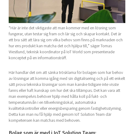
“Här är inte det viktigaste att man kommer med en lösning som
fungerar, utan testar sig fram och lär sig och skapar kontakt. Det är
ett bra sätt att lära sig om vilka behov som finns på marknaden och
hur ens produkt kan matcha det och hjälpa till,” säger Tomas
Westlund, teknisk koordinator på IoT World som presenterade
konceptet på en informationsträff.
Här handlar det om att sänka trösklarna för bolagen som har behov
av lösningar att komma igång med sin digitalisering och på ett enkelt
sätt prova tekniska lösningar som man kanske tidigare inte visste
fanns eller haft kunskap om hur det ska tillämpas. Det kan vara att
man exempelvis behöver hjälp med hålla koll på fukt- och
temperaturnivån i en tillverkningslokal, automatiska
kvalitetskontroller eller energisbesparing genom fastighetsstyrning.
Detta kan man nu få hjälp med genom IoT Solution Team där
kompetensen kan matchas med behoven.
Bolag som är med i IoT Solution Team: