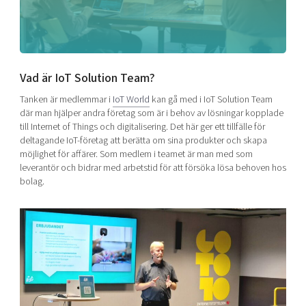
Shaping cities and regions
Our community of companies
Upscaling
Projects
Today's lunch in Mjärdevi
Talent & skills
Publications
Startup & industry collaboration
Bright East
Project toolbox
Offers to boost your business
Vad är IoT Solution Team?
East Sweden Tech Women
Tanken är medlemmar i
IoT World
kan gå med i IoT Solution Team
Reversed mentorship
där man hjälper andra företag som är i behov av lösningar kopplade
till Internet of Things och digitalisering. Det här ger ett tillfälle för
Our clusters
Funding opportunities
deltagande IoT-företag att berätta om sina produkter och skapa
möjlighet för affärer. Som medlem i teamet är man med som
Current offers and activities
leverantör och bidrar med arbetstid för att försöka lösa behoven hos
bolag.
Reach out to us
Locations