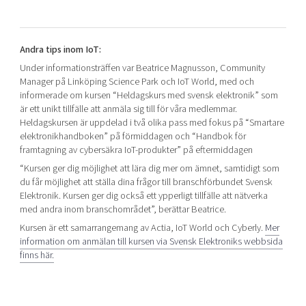
Andra tips inom IoT:
Under informationsträffen var Beatrice Magnusson, Community
Manager på Linköping Science Park och IoT World, med och
informerade om kursen “Heldagskurs med svensk elektronik” som
är ett unikt tillfälle att anmäla sig till för våra medlemmar.
Heldagskursen är uppdelad i två olika pass med fokus på “Smartare
elektronikhandboken” på förmiddagen och “Handbok för
framtagning av cybersäkra IoT-produkter” på eftermiddagen
“Kursen ger dig möjlighet att lära dig mer om ämnet, samtidigt som
du får möjlighet att ställa dina frågor till branschförbundet Svensk
Elektronik. Kursen ger dig också ett ypperligt tillfälle att nätverka
med andra inom branschområdet”, berättar Beatrice.
Kursen är ett samarrangemang av Actia, IoT World och Cyberly.
Mer
information om anmälan till kursen via Svensk Elektroniks webbsida
finns här.