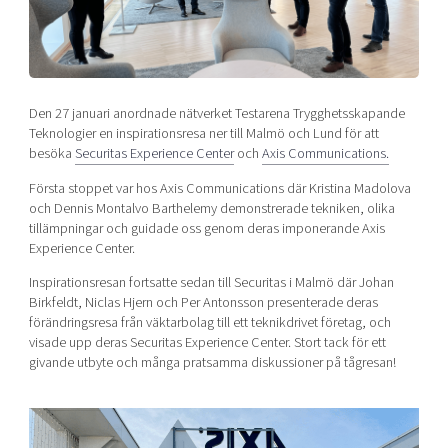
Shaping cities and regions
Our community of companies
Upscaling
Projects
Today's lunch in Mjärdevi
Talent & skills
Publications
Startup & industry collaboration
Bright East
Project toolbox
Offers to boost your business
Den 27 januari anordnade nätverket Testarena Trygghetsskapande
East Sweden Tech Women
Teknologier en inspirationsresa ner till Malmö och Lund för att
besöka
Securitas Experience Center
och
Axis Communications.
Reversed mentorship
Our clusters
Första stoppet var hos Axis Communications där Kristina Madolova
Funding opportunities
och Dennis Montalvo Barthelemy demonstrerade tekniken, olika
tillämpningar och guidade oss genom deras imponerande Axis
Current offers and activities
Experience Center.
Reach out to us
Inspirationsresan fortsatte sedan till Securitas i Malmö där Johan
Locations
Birkfeldt, Niclas Hjern och Per Antonsson presenterade deras
förändringsresa från väktarbolag till ett teknikdrivet företag, och
visade upp deras Securitas Experience Center. Stort tack för ett
givande utbyte och många pratsamma diskussioner på tågresan!