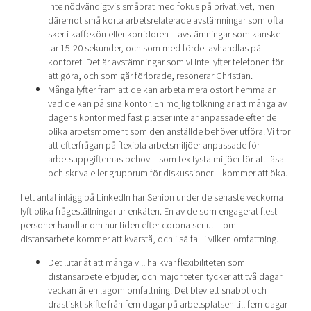
Inte nödvändigtvis småprat med fokus på privatlivet, men
däremot små korta arbetsrelaterade avstämningar som ofta
sker i kaffekön eller korridoren – avstämningar som kanske
tar 15-20 sekunder, och som med fördel avhandlas på
kontoret. Det är avstämningar som vi inte lyfter telefonen för
att göra, och som går förlorade, resonerar Christian.
Många lyfter fram att de kan arbeta mera ostört hemma än
vad de kan på sina kontor. En möjlig tolkning är att många av
dagens kontor med fast platser inte är anpassade efter de
olika arbetsmoment som den anställde behöver utföra. Vi tror
att efterfrågan på flexibla arbetsmiljöer anpassade för
arbetsuppgifternas behov – som tex tysta miljöer för att läsa
och skriva eller grupprum för diskussioner – kommer att öka.
I ett antal inlägg på LinkedIn har Senion under de senaste veckorna
lyft olika frågeställningar ur enkäten. En av de som engagerat flest
personer handlar om hur tiden efter corona ser ut – om
distansarbete kommer att kvarstå, och i så fall i vilken omfattning.
Det lutar åt att många vill ha kvar flexibiliteten som
distansarbete erbjuder, och majoriteten tycker att två dagar i
veckan är en lagom omfattning. Det blev ett snabbt och
drastiskt skifte från fem dagar på arbetsplatsen till fem dagar