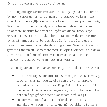
för- och nackdelar utvärderas kontinuerligt.
Linköpingsbolaget Senion erbjuder – med utgångspunkt i sin teknik
för inomhuspositionering, lösningar till företag och verksamheter
som vill optimera nyttjandet av sina lokaler. I och med pandemin såg
Senion en möjlighet i att analysera de beteendeförändringar som
hemarbete inneburit för anställda. I syfte att kunna utveckla nya
relevanta tjänster och produkter för företag och verksamheter med
fokus på framtidens kontor beslutade Senion att gräva djupare i
frågan. Inom ramen för acceleratorsprogrammet Swedish Scaleups
gavs möjligheten att i samarbete med Linköping Science Park skicka
ut en enkät med fokus på upplevelsen av distansarbete bland
individer i företag och verksamheter in Linköping.
Enkäten låg ute under ett par veckor i maj, och totalt inkom 542 svar.
Det är en väldigt spännande bild som börjar utkristallisera sig,
säger Christian Lundquist, vd på Senion. Många upplever
hemarbete som effektivt, men långtråkigt – eller produktivt
men ensamt. Det är inte antingen eller, det är ofta både och –
det är många gråzoner och nyanser att förhålla sig till.
Enkäten visar också att det framför allt är de sociala
interaktionerna som många saknar när de jobbar på distans.