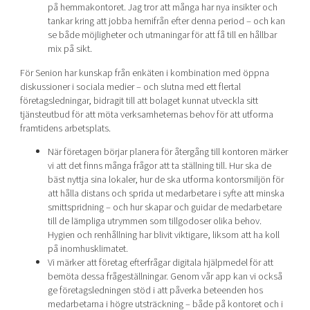
på hemmakontoret. Jag tror att många har nya insikter och
tankar kring att jobba hemifrån efter denna period – och kan
se både möjligheter och utmaningar för att få till en hållbar
mix på sikt.
För Senion har kunskap från enkäten i kombination med öppna
diskussioner i sociala medier – och slutna med ett flertal
företagsledningar, bidragit till att bolaget kunnat utveckla sitt
tjänsteutbud för att möta verksamheternas behov för att utforma
framtidens arbetsplats.
När företagen börjar planera för återgång till kontoren märker
vi att det finns många frågor att ta ställning till. Hur ska de
bäst nyttja sina lokaler, hur de ska utforma kontorsmiljön för
att hålla distans och sprida ut medarbetare i syfte att minska
smittspridning – och hur skapar och guidar de medarbetare
till de lämpliga utrymmen som tillgodoser olika behov.
Hygien och renhållning har blivit viktigare, liksom att ha koll
på inomhusklimatet.
Vi märker att företag efterfrågar digitala hjälpmedel för att
bemöta dessa frågeställningar. Genom vår app kan vi också
ge företagsledningen stöd i att påverka beteenden hos
medarbetarna i högre utsträckning – både på kontoret och i