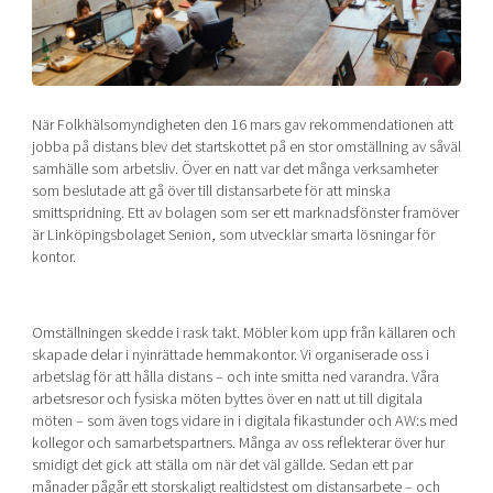
Shaping cities and regions
Our community of companies
Upscaling
Projects
Today's lunch in Mjärdevi
Talent & skills
Publications
Startup & industry collaboration
Bright East
Project toolbox
Offers to boost your business
När Folkhälsomyndigheten den 16 mars gav rekommendationen att
East Sweden Tech Women
jobba på distans blev det startskottet på en stor omställning av såväl
samhälle som arbetsliv. Över en natt var det många verksamheter
Reversed mentorship
som beslutade att gå över till distansarbete för att minska
Our clusters
Funding opportunities
smittspridning. Ett av bolagen som ser ett marknadsfönster framöver
är Linköpingsbolaget Senion, som utvecklar smarta lösningar för
kontor.
Current offers and activities
Reach out to us
Locations
Omställningen skedde i rask takt. Möbler kom upp från källaren och
skapade delar i nyinrättade hemmakontor. Vi organiserade oss i
arbetslag för att hålla distans – och inte smitta ned varandra. Våra
arbetsresor och fysiska möten byttes över en natt ut till digitala
möten – som även togs vidare in i digitala fikastunder och AW:s med
kollegor och samarbetspartners. Många av oss reflekterar över hur
smidigt det gick att ställa om när det väl gällde. Sedan ett par
månader pågår ett storskaligt realtidstest om distansarbete – och