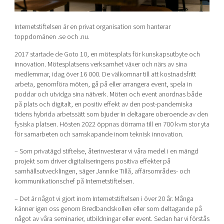
Internetstiftelsen är en privat organisation som hanterar
toppdomänen .se och .nu.
2017 startade de Goto 10, en mötesplats för kunskapsutbyte och
innovation. Mötesplatsens verksamhet växer och närs av sina
medlemmar, idag över 16 000. De välkomnar till att kostnadsfritt
arbeta, genomföra möten, gå på eller arrangera event, spela in
poddar och utvidga sina nätverk. Möten och event anordnas både
på plats och digitalt, en positiv effekt av den post-pandemiska
tidens hybrida arbetssätt som bjuder in deltagare oberoende av den
fysiska platsen. Hösten 2022 öppnas dörrarna till en 700 kvm stor yta
för samarbeten och samskapande inom teknisk innovation.
– Som privatägd stiftelse, återinvesterar vi våra medel i en mängd
projekt som driver digitaliseringens positiva effekter på
samhällsutvecklingen, säger Jannike Tillå, affärsområdes- och
kommunikationschef på Internetstiftelsen.
– Det är något vi gjort inom Internetstiftelsen i över
20 år. Många
känner igen oss genom Bredbandskollen eller som deltagande på
något av våra seminarier, utbildningar eller event. Sedan har vi förstås