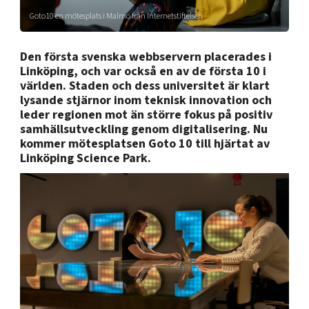
Shaping cities and regions
Our community of companies
Upscaling
Goto10 en mötesplats i Malmö från Internetstiftelsen
Projects
Today's lunch in Mjärdevi
Talent & skills
Publications
Den första svenska webbservern placerades i
Startup & industry collaboration
Bright East
Linköping, och var också en av de första 10 i
Project toolbox
Offers to boost your business
världen. Staden och dess universitet är klart
East Sweden Tech Women
lysande stjärnor inom teknisk innovation och
Reversed mentorship
leder regionen mot än större fokus på positiv
Our clusters
samhällsutveckling genom digitalisering. Nu
Funding opportunities
kommer mötesplatsen Goto 10 till hjärtat av
Linköping Science Park.
Current offers and activities
Reach out to us
Locations