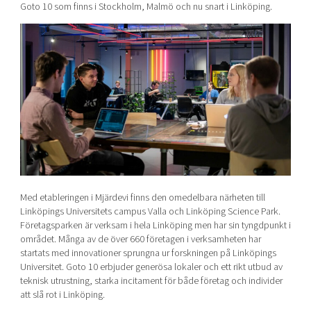
Goto 10 som finns i Stockholm, Malmö och nu snart i Linköping.
Med etableringen i Mjärdevi finns den omedelbara närheten till
Linköpings Universitets campus Valla och Linköping Science Park.
Företagsparken är verksam i hela Linköping men har sin tyngdpunkt i
området. Många av de över 660 företagen i verksamheten har
startats med innovationer sprungna ur forskningen på Linköpings
Universitet. Goto 10 erbjuder generösa lokaler och ett rikt utbud av
teknisk utrustning, starka incitament för både företag och individer
att slå rot i Linköping.