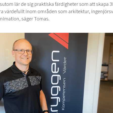
sutom lär de sig praktiska färdigheter som att skapa 3
ara värdefullt inom områden som arkitektur, ingenjörs
animation, säger Tomas.