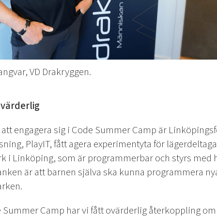
ngvar, VD Drakryggen.
värderlig
t att engagera sig i Code Summer Camp är Linköpings
ning, PlayIT, fått agera experimentyta för lägerdeltaga
k i Linköping, som är programmerbar och styrs med h
ken är att barnen själva ska kunna programmera nya 
arken.
e Summer Camp har vi fått ovärderlig återkoppling om