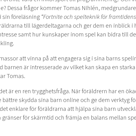
de? Dessa frågor kommer Tomas Nihlén, medgrundare
i sin föreläsning
“Fortnite och spelteknik för framtidens
räldrarna till lägerdeltagarna och ger dem en inblick i 
kintresse samt hur kunskaper inom spel kan bidra till d
kling.
 massor att vinna på att engagera sig i sina barns speli
ad barnen är intresserade av vilket kan skapa en starka
tar Tomas.
et är en ren trygghetsfråga. När föräldrern har en ök
 bättre skydda sina barn online och ge dem verktyg för
et enklare för föräldrarna att hjälpa sina barn utveckl
 gränser för skärmtid och främja en balans mellan sp