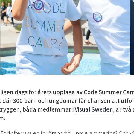
tligen dags för årets upplaga av Code Summer Cam
där 300 barn och ungdomar får chansen att utfor
akryggen, båda medlemmar i
Visual Sweden
, är två
am.
Fortnite vara en inkörsport till programmering? Och v