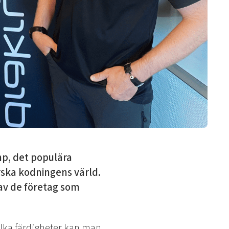
p, det populära
ska kodningens värld.
 av de företag som
ilka färdigheter kan man