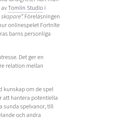
 av
Tomlin Studio
i
 skapare”.
Föreläsningen
hur onlinespelet Fortnite
eras barns personliga
ntresse. Det ger en
re relation mellan
ad kunskap om de spel
 att hantera potentiella
a sunda spelvanor, till
elande och andra