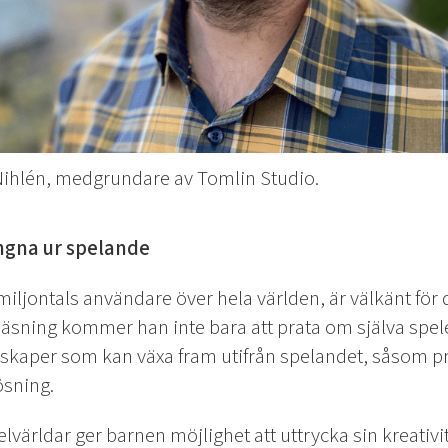
ihlén, medgrundare av Tomlin Studio.
ngna ur spelande
miljontals användare över hela världen, är välkänt för 
äsning kommer han inte bara att prata om själva spel
skaper som kan växa fram utifrån spelandet, såsom p
sning.
elvärldar ger barnen möjlighet att uttrycka sin kreativi