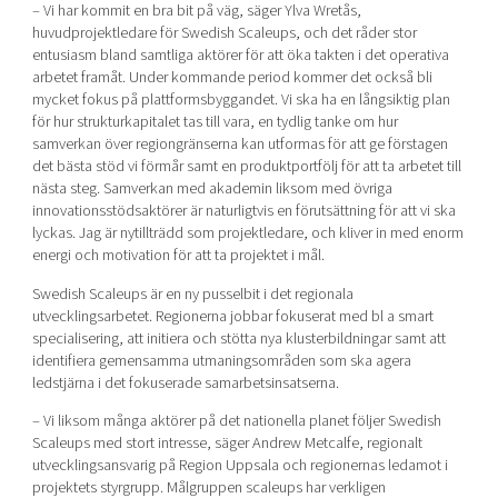
– Vi har kommit en bra bit på väg, säger Ylva Wretås,
huvudprojektledare för Swedish Scaleups, och det råder stor
entusiasm bland samtliga aktörer för att öka takten i det operativa
arbetet framåt. Under kommande period kommer det också bli
mycket fokus på plattformsbyggandet. Vi ska ha en långsiktig plan
för hur strukturkapitalet tas till vara, en tydlig tanke om hur
samverkan över regiongränserna kan utformas för att ge förstagen
det bästa stöd vi förmår samt en produktportfölj för att ta arbetet till
nästa steg. Samverkan med akademin liksom med övriga
innovationsstödsaktörer är naturligtvis en förutsättning för att vi ska
lyckas. Jag är nytillträdd som projektledare, och kliver in med enorm
energi och motivation för att ta projektet i mål.
Swedish Scaleups är en ny pusselbit i det regionala
utvecklingsarbetet. Regionerna jobbar fokuserat med bl a smart
specialisering, att initiera och stötta nya klusterbildningar samt att
identifiera gemensamma utmaningsområden som ska agera
ledstjärna i det fokuserade samarbetsinsatserna.
– Vi liksom många aktörer på det nationella planet följer Swedish
Scaleups med stort intresse, säger Andrew Metcalfe, regionalt
utvecklingsansvarig på Region Uppsala och regionernas ledamot i
projektets styrgrupp. Målgruppen scaleups har verkligen