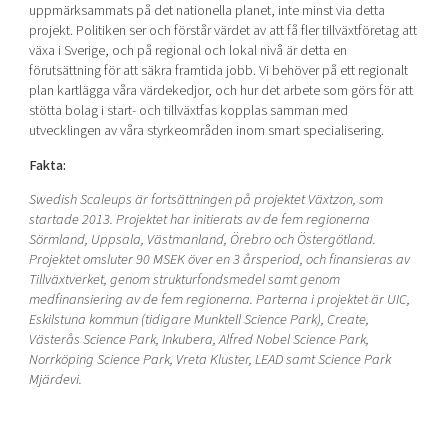
uppmärksammats på det nationella planet, inte minst via detta
projekt. Politiken ser och förstår värdet av att få fler tillväxtföretag att
växa i Sverige, och på regional och lokal nivå är detta en
förutsättning för att säkra framtida jobb. Vi behöver på ett regionalt
plan kartlägga våra värdekedjor, och hur det arbete som görs för att
stötta bolag i start- och tillväxtfas kopplas samman med
utvecklingen av våra styrkeområden inom smart specialisering.
Fakta:
Swedish Scaleups är fortsättningen på projektet Växtzon, som
startade 2013. Projektet har initierats av de fem regionerna
Sörmland, Uppsala, Västmanland, Örebro och Östergötland.
Projektet omsluter 90 MSEK över en 3 årsperiod, och finansieras av
Tillväxtverket, genom strukturfondsmedel samt genom
medfinansiering av de fem regionerna. Parterna i projektet är UIC,
Eskilstuna kommun (tidigare Munktell Science Park), Create,
Västerås Science Park, Inkubera, Alfred Nobel Science Park,
Norrköping Science Park, Vreta Kluster, LEAD samt Science Park
Mjärdevi.