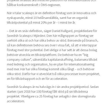
projektet avslutas ska finnas en plattform för innovationsstöd och
hållbar konkurrenskraft i ÖMS-regionen.
När vi talar scaleups är en definition företag som är innovativa och
nyskapande, minst 10 helårsanställda, samt har en organisk
tillväxtpotential på minst 20% per år – i minst tre år.
– Det är en snäv definition, säger Daniel Kullgard, projektledare för
Swedish Scaleups i Mjärdevi. Den här målgruppen av företag ser
oerhört olika ut och har olika behov av stöd. Beroende på bransch,
så kan definitionen behöva ses över i vissa fall, så att vi inte tappar
företag med stor potential. Det viktiga vi har sett är att dessa bolag
behöver utveckla en tillväxtplattform. De behöver ha en ”big
company culture”, säkerställa kapitalanskaffning, balansera tillväxt
med ledning och organisation, ha en plan för internationalisering
med mer. Här har olika företag kommit olika långt – och behöver
olika stöd. Därför har vi utvecklat två olika processer inom projektet;
en för tillväxtsupport och en för acceleration.
Swedish Scaleups är nu halvvägs in i sin andra projektperiod. Sedan
starten i juni 2018 har 100 företag fått stöd på sin tillväxtresa
projektet. Ytterligare ca 25 företag har antagits i den storregionala
acceleratorn.