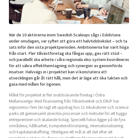
Shaping cities and regions
Our community of companies
Upscaling
Projects
Today's lunch in Mjärdevi
Talent & skills
Publications
Startup & industry collaboration
Bright East
Project toolbox
Offers to boost your business
När de 10 aktörerna inom Swedish Scaleups sågs i Eskilstuna
East Sweden Tech Women
under onsdagen, var syftet att göra ett halvtidsbokslut – och ta
sats inför den sista projektperioden. Ambitionerna har varit höga
Reversed mentorship
från start. Fler tillväxtföretag ska fångas upp, ges rätt stöd –
Our clusters
Funding opportunities
och parallellt ska arbete i våra regionala eko-system koordineras
för att säkra effekthemtagning och synergier av genomförda
insatser. Halvvägs in i projektet kan vi konstatera att
Current offers and activities
utvecklingen går åt rätt håll, men det är läge att öka takten och
Reach out to us
gasa med målen för ögonen.
Locations
Målet för projektet är fler snabbväxande företag i Östra
Mellansverige. Med finansiering från Tillväxtverket och ERUF har
regionerna i fem län lagt ett uppdrag hos 11 inkubatorer och science
parks att gemensamt utveckla processer och metoder för att bygga
entreprenörer och skalande bolag. Speciellt fokus ligger på de fyra
områdena; hållbarhet, kompetensförsörjning, internationalisering
och kapitalanskaffning. Ytterligare ett mål är att det efter att