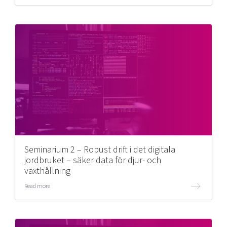
Seminarium 2 – Robust drift i det digitala
jordbruket – säker data för djur- och
växthållning
Read more