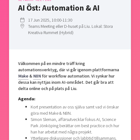
Shaping cities and regions
Our community of companies
AI Öst: Automation & AI
Upscaling
Projects
Today's lunch in Mjärdevi
Talent & skills
17 Jun 2025, 10:00-11:30
Publications
Startup & industry collaboration
Teams Meeting eller D-huset på Liu. Lokal: Stora
Bright East
Project toolbox
Kreativa Rummet (Hybrid)
Offers to boost your business
East Sweden Tech Women
Reversed mentorship
Our clusters
Funding opportunities
Välkommen på en mindre träff kring
automationsverktyg, där vi går igenom plattformarna
Current offers and activities
Make
&
N8N
för workflow automation. Vi synkar hur
dessa kan nyttjas inom AI-området. Det går bra att
Reach out to us
delta online och på plats på Liu.
Locations
Agenda:
Kort presentation av oss själva samt vad vi önskar
göra med Make & N8N.
Simon Sleman, affärsutvecklar fokus AI, Science
Park Jönköping berättar om best practice och hur
han har arbetat med några projekt.
Ytterligare diskussioner och labbtid tillsammans.