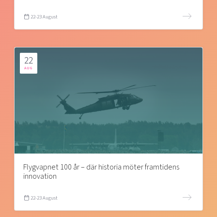
22-23 August
22
AUG
Flygvapnet 100 år – där historia möter framtidens
innovation
22-23 August