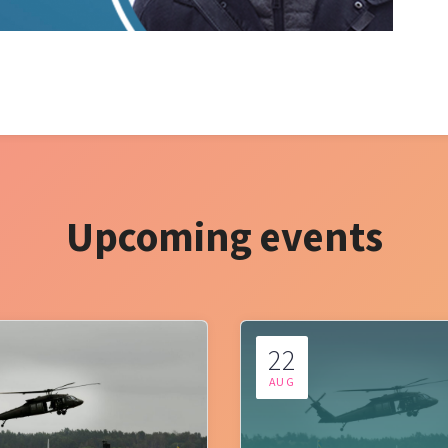
Upcoming events
22
AUG