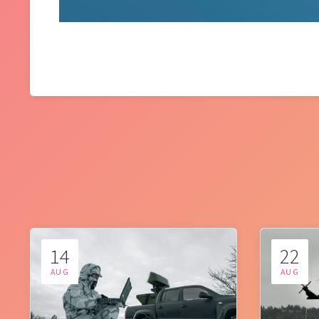
14
22
AUG
AUG