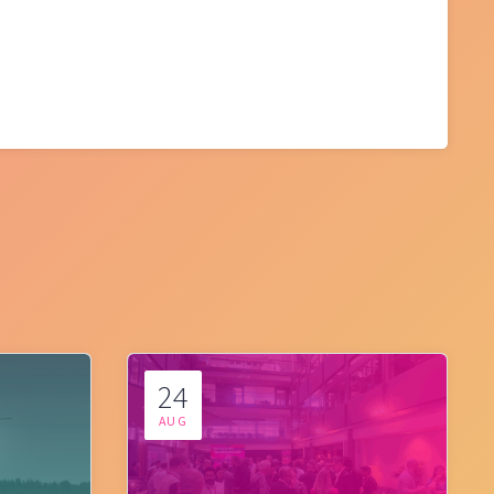
24
AUG