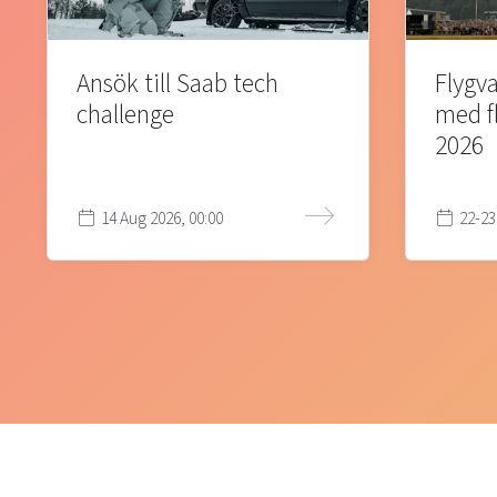
Ansök till Saab tech
Flygva
challenge
med f
2026
14 Aug 2026, 00:00
22-23