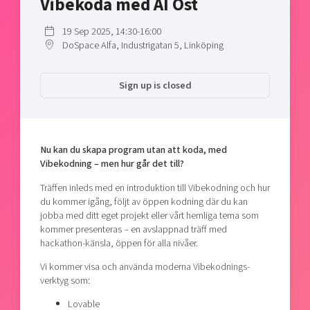
Vibekoda med AI Öst
Shaping cities and regions
Our community of companies
Upscaling
Projects
19 Sep 2025, 14:30-16:00
Today's lunch in Mjärdevi
Talent & skills
DoSpace Alfa, Industrigatan 5, Linköping
Publications
Startup & industry collaboration
Bright East
Project toolbox
Offers to boost your business
Sign up is closed
East Sweden Tech Women
Reversed mentorship
Our clusters
Funding opportunities
Nu kan du skapa program utan att koda, med
Vibekodning – men hur går det till?
Current offers and activities
Reach out to us
Träffen inleds med en introduktion till Vibekodning och hur
du kommer igång, följt av öppen kodning där du kan
Locations
jobba med ditt eget projekt eller vårt hemliga tema som
kommer presenteras – en avslappnad träff med
hackathon-känsla, öppen för alla nivåer.
Vi kommer visa och använda moderna Vibekodnings-
verktyg som:
Lovable