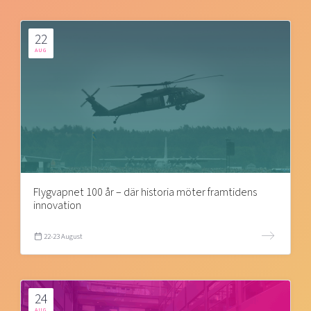
22
AUG
Flygvapnet 100 år – där historia möter framtidens
innovation
22-23 August
24
AUG