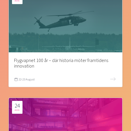
AUG
Flygvapnet 100 år – där historia möter framtidens
innovation
22-23 August
24
AUG