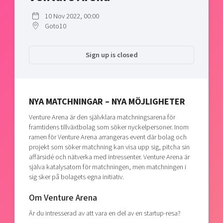
Shaping cities and regions
Our community of companies
Upscaling
10 Nov 2022, 00:00
Projects
Today's lunch in Mjärdevi
Talent & skills
Goto10
Publications
Startup & industry collaboration
Bright East
Project toolbox
Sign up is closed
Offers to boost your business
East Sweden Tech Women
Reversed mentorship
Our clusters
Funding opportunities
NYA MATCHNINGAR – NYA MÖJLIGHETER
Venture Arena är den självklara matchningsarena för
Current offers and activities
framtidens tillväxtbolag som söker nyckelpersoner. Inom
Reach out to us
ramen för Venture Arena arrangeras event där bolag och
projekt som söker matchning kan visa upp sig, pitcha sin
Locations
affärsidé och nätverka med intressenter. Venture Arena är
själva katalysatorn för matchningen, men matchningen i
sig sker på bolagets egna initiativ.
Om Venture Arena
Är du intresserad av att vara en del av en startup-resa?