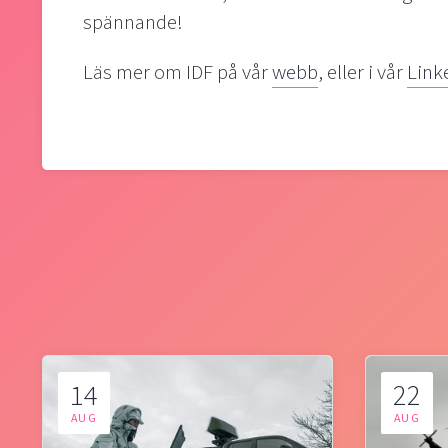
spännande!
Läs mer om IDF på vår
webb
, eller i vår
Link
14
22
AUG
AUG