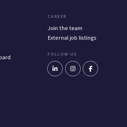
CAREER
Join the team
External job listings
FOLLOW US
oard