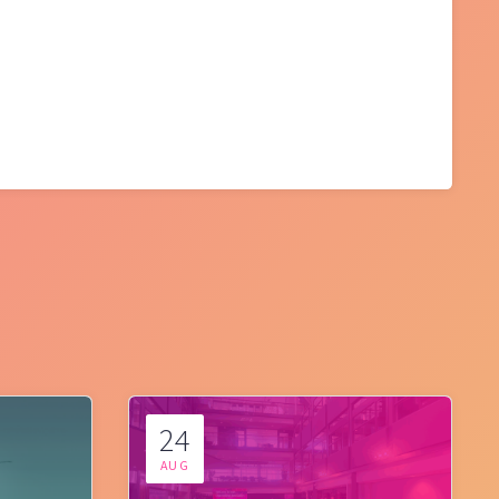
24
AUG