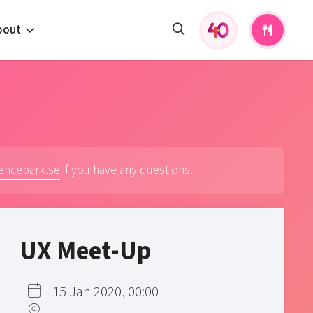
bout
fers and activities
pportunities
 to us
s
iencepark.se
if you have any questions.
UX Meet-Up
15 Jan 2020, 00:00