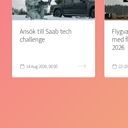
Ansök till Saab tech
Flygva
challenge
med f
2026
14 Aug 2026, 00:00
22-23