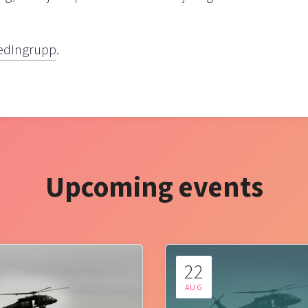
edIngrupp
.
Upcoming events
22
AUG