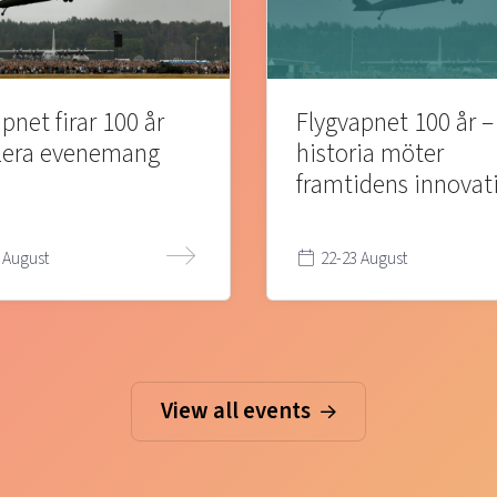
pnet firar 100 år
Flygvapnet 100 år –
lera evenemang
historia möter
framtidens innovat
 August
22-23 August
View all events