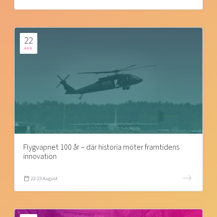
22
AUG
Flygvapnet 100 år – där historia möter framtidens
innovation
22-23 August