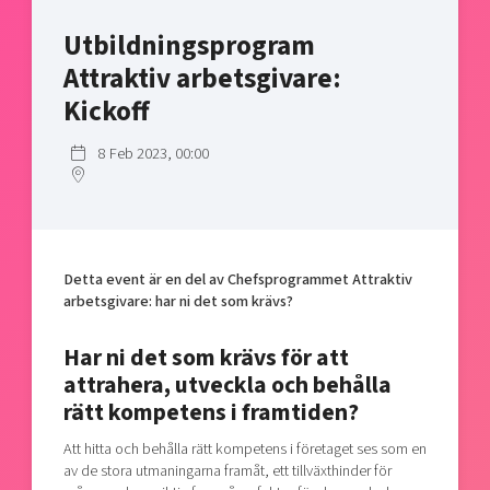
Shaping cities and regions
Our community of companies
Upscaling
Utbildningsprogram
Projects
Today's lunch in Mjärdevi
Talent & skills
Attraktiv arbetsgivare:
Publications
Startup & industry collaboration
Kickoff
Bright East
Project toolbox
Offers to boost your business
East Sweden Tech Women
8 Feb 2023, 00:00
Reversed mentorship
Our clusters
Funding opportunities
Current offers and activities
Detta event är en del av Chefsprogrammet Attraktiv
Reach out to us
arbetsgivare: har ni det som krävs?
Locations
Har ni det som krävs för att
attrahera, utveckla och behålla
rätt kompetens i framtiden?
Att hitta och behålla rätt kompetens i företaget ses som en
av de stora utmaningarna framåt, ett tillväxthinder för