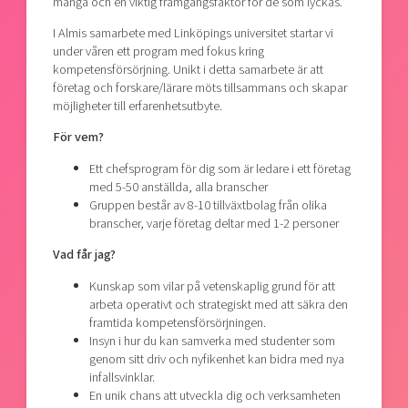
många och en viktig framgångsfaktor för de som lyckas.
I Almis samarbete med Linköpings universitet startar vi
under våren ett program med fokus kring
kompetensförsörjning. Unikt i detta samarbete är att
företag och forskare/lärare möts tillsammans och skapar
möjligheter till erfarenhetsutbyte.
För vem?
Ett chefsprogram för dig som är ledare i ett företag
med 5-50 anställda, alla branscher
Gruppen består av 8-10 tillväxtbolag från olika
branscher, varje företag deltar med 1-2 personer
Vad får jag?
Kunskap som vilar på vetenskaplig grund för att
arbeta operativt och strategiskt med att säkra den
framtida kompetensförsörjningen.
Insyn i hur du kan samverka med studenter som
genom sitt driv och nyfikenhet kan bidra med nya
infallsvinklar.
En unik chans att utveckla dig och verksamheten