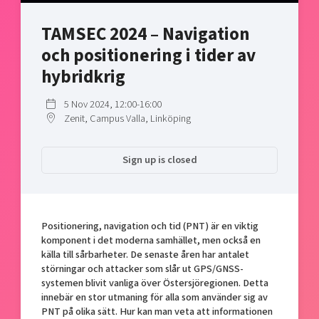
Shaping cities and regions
Our community of companies
Upscaling
TAMSEC 2024 – Navigation
Projects
Today's lunch in Mjärdevi
Talent & skills
och positionering i tider av
Publications
Startup & industry collaboration
Bright East
hybridkrig
Project toolbox
Offers to boost your business
East Sweden Tech Women
5 Nov 2024, 12:00-16:00
Reversed mentorship
Zenit, Campus Valla, Linköping
Our clusters
Funding opportunities
Sign up is closed
Current offers and activities
Reach out to us
Locations
Positionering, navigation och tid (PNT) är en viktig
komponent i det moderna samhället, men också en
källa till sårbarheter. De senaste åren har antalet
störningar och attacker som slår ut GPS/GNSS-
systemen blivit vanliga över Östersjöregionen. Detta
innebär en stor utmaning för alla som använder sig av
PNT på olika sätt. Hur kan man veta att informationen