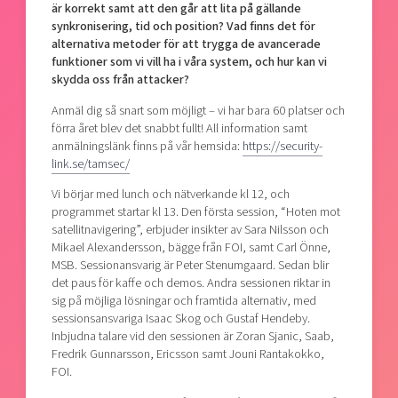
är korrekt samt att den går att lita på gällande
synkronisering, tid och position? Vad finns det för
alternativa metoder för att trygga de avancerade
funktioner som vi vill ha i våra system, och hur kan vi
skydda oss från attacker?
Anmäl dig så snart som möjligt – vi har bara 60 platser och
förra året blev det snabbt fullt! All information samt
anmälningslänk finns på vår hemsida:
https://security-
link.se/tamsec/
Vi börjar med lunch och nätverkande kl 12, och
programmet startar kl 13. Den första session, “Hoten mot
satellitnavigering”, erbjuder insikter av Sara Nilsson och
Mikael Alexandersson, bägge från FOI, samt Carl Önne,
MSB. Sessionansvarig är Peter Stenumgaard. Sedan blir
det paus för kaffe och demos. Andra sessionen riktar in
sig på möjliga lösningar och framtida alternativ, med
sessionsansvariga Isaac Skog och Gustaf Hendeby.
Inbjudna talare vid den sessionen är Zoran Sjanic, Saab,
Fredrik Gunnarsson, Ericsson samt Jouni Rantakokko,
FOI.