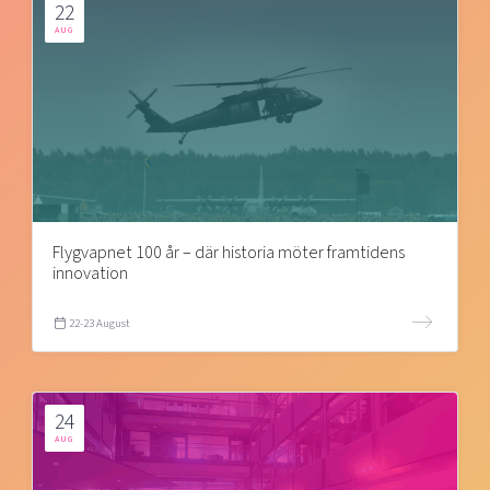
22
AUG
Flygvapnet 100 år – där historia möter framtidens
innovation
22-23 August
24
AUG