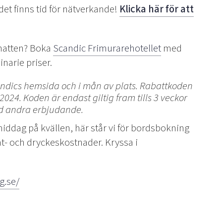
t det finns tid för nätverkande!
Klicka här för att
 natten? Boka
Scandic Frimurarehotellet
med
narie priser.
ndics hemsida och i mån av plats.
Rabattkoden
4. Koden är endast giltig fram tills 3 veckor
ed andra erbjudande.
iddag på kvällen, här står vi för bordsbokning
 mat- och dryckeskostnader. Kryssa i
!
g.se/