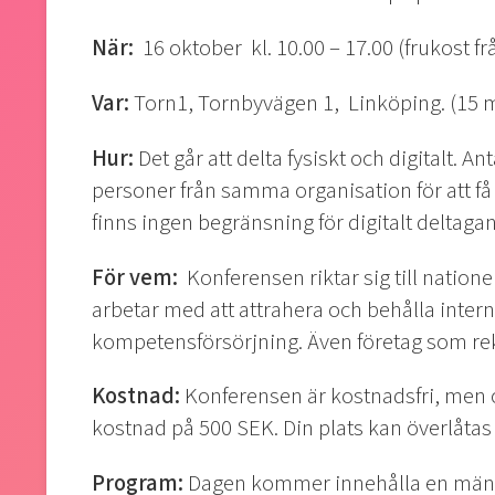
När:
16 oktober kl. 10.00 – 17.00 (frukost fr
Var:
Torn1, Tornbyvägen 1, Linköping. (15 
Hur:
Det går att delta fysiskt och digitalt. An
personer från samma organisation för att få
finns ingen begränsning för digitalt deltaga
För vem:
Konferensen riktar sig till
nationel
arbetar med att attrahera och behålla intern
kompetensförsörjning. Även företag som rek
Kostnad
:
K
onferensen är kostnadsfri, men
kostnad på 500 SEK. Din plats kan överlåt
Program:
Dagen kommer innehålla en mängd