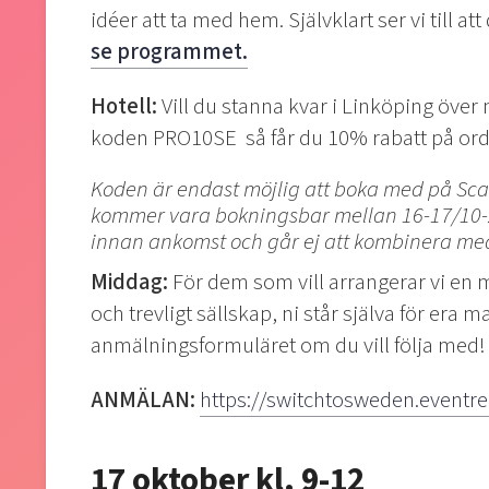
idéer att ta med hem. Självklart ser vi till at
se programmet.
Hotell:
Vill du stanna kvar i Linköping över
koden
PRO10SE
så får du 10% rabatt på ordi
Koden är endast möjlig att boka med på Sca
kommer vara bokningsbar mellan 16-17/10-202
innan ankomst och går ej att kombinera m
Middag:
För dem som vill arrangerar vi en m
och trevligt sällskap, ni står själva för era
anmälningsformuläret om du vill följa med
ANMÄLAN:
https://switchtosweden.eventre
17 oktober kl. 9-12