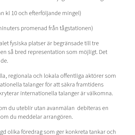
ån kl 10 och efterföljande mingel)
minuters promenad från tågstationen)
talet fysiska platser är begränsade till tre
 en så bred representation som möjligt. Det
nde.
la, regionala och lokala offentliga aktörer som
ationella talanger för att säkra framtidens
ryterar internationella talanger är välkomna.
 om du uteblir utan avanmälan debiteras en
as om du meddelar arrangören.
 olika föredrag som ger konkreta tankar och