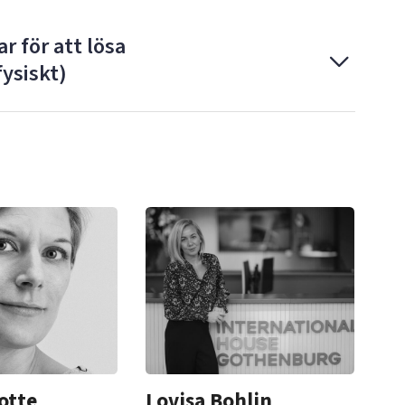
 för att lösa
ysiskt)
otte
Lovisa Bohlin