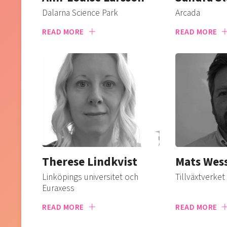
Dalarna Science Park
Arcada
READ MORE
READ MORE
Therese Lindkvist
Mats We
Linköpings universitet och
Tillväxtverket
Euraxess
READ MORE
READ MORE