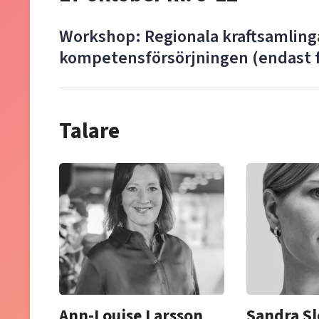
Workshop: Regionala kraftsamlingar
kompetensförsörjningen (endast f
Talare
Ann-Louise Larsson
Sandra Sl