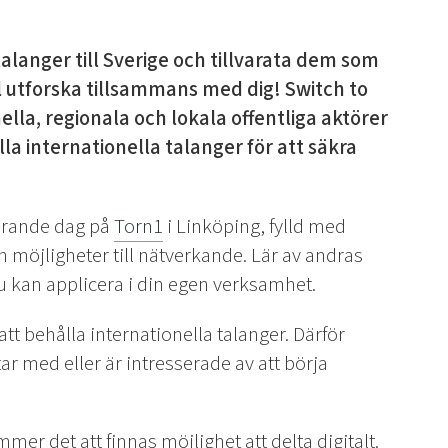
talanger till Sverige och tillvarata dem som
ill utforska tillsammans med dig! Switch to
a, regionala och lokala offentliga aktörer
a internationella talanger för att säkra
irerande dag på
Torn1
i Linköping, fylld med
möjligheter till nätverkande. Lär av andras
 kan applicera i din egen verksamhet.
 att behålla internationella talanger. Därför
r med eller är intresserade av att börja
r det att finnas möjlighet att delta digitalt.