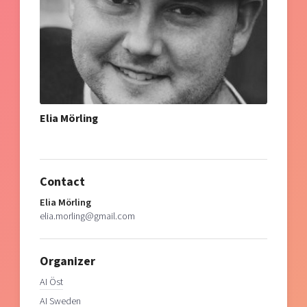
Elia Mörling
Contact
Elia Mörling
elia.morling@gmail.com
Organizer
AI Öst
AI Sweden