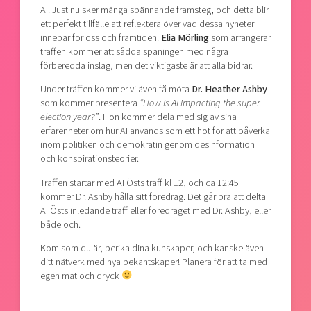
AI. Just nu sker många spännande framsteg, och detta blir
ett perfekt tillfälle att reflektera över vad dessa nyheter
innebär för oss och framtiden.
Elia Mörling
som arrangerar
träffen kommer att sådda spaningen med några
förberedda inslag, men det viktigaste är att alla bidrar.
Under träffen kommer vi även få möta
Dr. Heather Ashby
som kommer presentera
“How is AI impacting the super
election year?”
. Hon kommer dela med sig av sina
erfarenheter om hur AI används som ett hot för att påverka
inom politiken och demokratin genom desinformation
och konspirationsteorier.
Träffen startar med AI Östs träff kl 12, och ca 12:45
kommer Dr. Ashby hålla sitt föredrag. Det går bra att delta i
AI Östs inledande träff eller föredraget med Dr. Ashby, eller
både och.
Kom som du är, berika dina kunskaper, och kanske även
ditt nätverk med nya bekantskaper! Planera för att ta med
egen mat och dryck