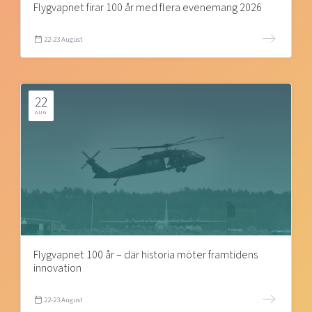
Flygvapnet firar 100 år med flera evenemang 2026
22-23 August
22
AUG
Flygvapnet 100 år – där historia möter framtidens
innovation
22-23 August