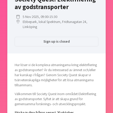
Shaping cities and regions
Our community of companies
av godstransporter
Upscaling
Projects
Today's lunch in Mjärdevi
Talent & skills
5 Nov 2025, 09:00-15:30
Publications
Startup & industry collaboration
Ebbepark, lokal Spektrum, Fridtunagatan 24,
Bright East
Project toolbox
Linköping
Offers to boost your business
East Sweden Tech Women
Reversed mentorship
Sign up is closed
Our clusters
Funding opportunities
Current offers and activities
Hur löser vi de komplexa utmaningarna kring elektrifiering
Reach out to us
av godstransporter? Är du intresserad av ämnet och/eller
Locations
har kunskap i frågan? Genom Society Quest skapar vi
tvärvetenskapliga möjligheter för att lösa utmaningarna
tillsammans.
Välkommen till Society Quest inom området Elektrifiering
av godstransporter. Syftet är att skapa grund för
gemensamma forsknings- och utvecklingsprojekt.
Skicka in dina frågor senast 20 oktober