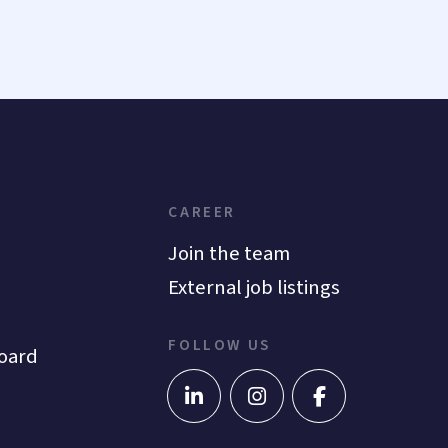
CAREER
Join the team
External job listings
FOLLOW US
oard