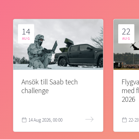
14
22
AUG
AUG
Ansök till Saab tech
Flygva
challenge
med f
2026
14 Aug 2026, 00:00
22-23