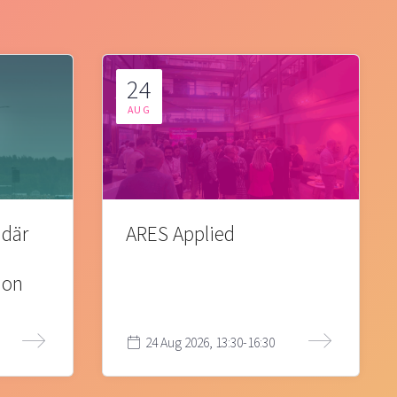
24
AUG
 där
ARES Applied
ion
24 Aug 2026, 13:30-16:30