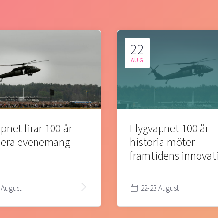
22
AUG
pnet firar 100 år
Flygvapnet 100 år –
lera evenemang
historia möter
framtidens innovat
 August
22-23 August