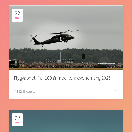
22
AUG
Flygvapnet firar 100 år med flera evenemang 2026
22-23 August
22
AUG