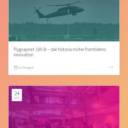
Flygvapnet 100 år – där historia möter framtidens
innovation
22-23 August
24
AUG