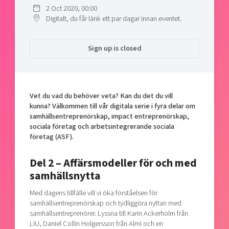
Shaping cities and regions
Our community of companies
2 Oct 2020, 00:00
Upscaling
Digitalt, du får länk ett par dagar innan eventet.
Projects
Today's lunch in Mjärdevi
Talent & skills
Publications
Startup & industry collaboration
Sign up is closed
Bright East
Project toolbox
Offers to boost your business
East Sweden Tech Women
Reversed mentorship
Our clusters
Vet du vad du behöver veta? Kan du det du vill
Funding opportunities
kunna? Välkommen till vår digitala serie i fyra delar om
samhällsentreprenörskap, impact entreprenörskap,
Current offers and activities
sociala företag och arbetsintegrerande sociala
Reach out to us
företag (ASF).
Locations
Del 2 – Affärsmodeller för och med
samhällsnytta
Med dagens tillfälle vill vi öka förståelsen för
samhällsentreprenörskap och tydliggöra nyttan med
samhällsentreprenörer. Lyssna till Karin Ackerholm från
LiU, Daniel Collin Holgersson från Almi och en