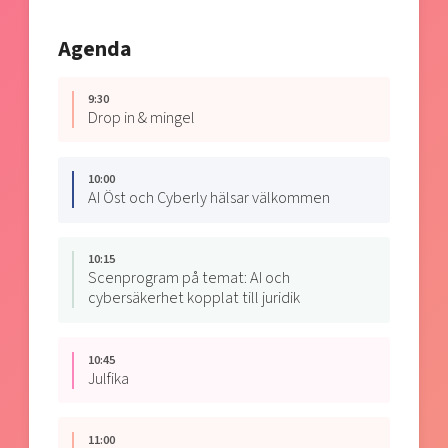
Agenda
9:30
Drop in & mingel
10:00
AI Öst och Cyberly hälsar välkommen
10:15
Scenprogram på temat: AI och
cybersäkerhet kopplat till juridik
10:45
Julfika
11:00