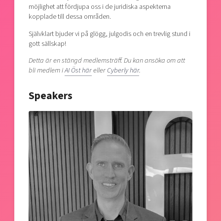
möjlighet att fördjupa oss i de juridiska aspekterna
kopplade till dessa områden.
Självklart bjuder vi på glögg, julgodis och en trevlig stund i
gott sällskap!
Detta är en stängd medlemsträff. Du kan ansöka om att
bli medlem i
AI Öst här
eller
Cyberly här
.
Speakers