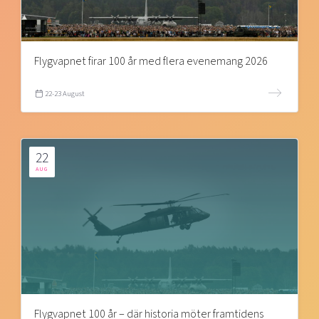
Flygvapnet firar 100 år med flera evenemang 2026
22-23 August
22
AUG
Flygvapnet 100 år – där historia möter framtidens