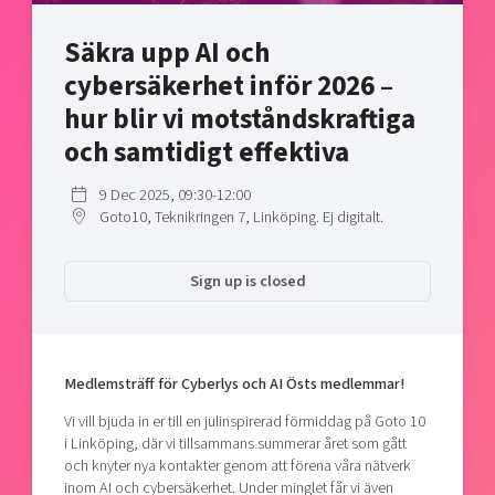
Shaping cities and regions
Our community of companies
Upscaling
Säkra upp AI och
Projects
Today's lunch in Mjärdevi
Talent & skills
cybersäkerhet inför 2026 –
Publications
Startup & industry collaboration
Bright East
hur blir vi motståndskraftiga
Project toolbox
Offers to boost your business
East Sweden Tech Women
och samtidigt effektiva
Reversed mentorship
9 Dec 2025, 09:30-12:00
Our clusters
Funding opportunities
Goto10, Teknikringen 7, Linköping. Ej digitalt.
Current offers and activities
Sign up is closed
Reach out to us
Locations
Medlemsträff för Cyberlys och AI Östs medlemmar!
Vi vill bjuda in er till en julinspirerad förmiddag på Goto 10
i Linköping, där vi tillsammans summerar året som gått
och knyter nya kontakter genom att förena våra nätverk
inom AI och cybersäkerhet. Under minglet får vi även