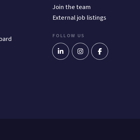
Join the team
External job listings
FOLLOW US
oard