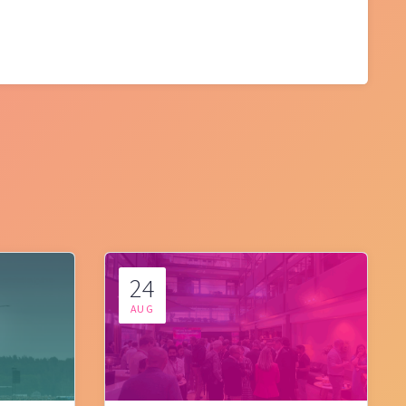
24
AUG