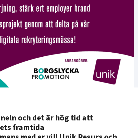
nneln och det är hög tid att
lets framtida
mans med er vill Unik Resurs och