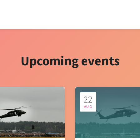
Upcoming events
22
AUG