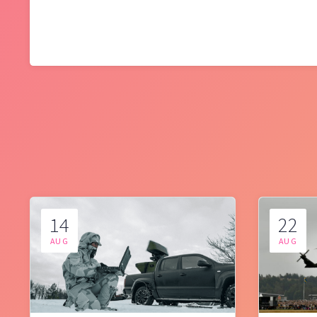
14
22
AUG
AUG